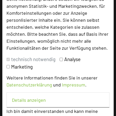
anonymen Statistik- und Marketingzwecken, für
Tagungsleiter
Komforteinstellungen oder zur Anzeige
Tagungsteilnehmer
personlisierter Inhalte ein. Sie können selbst
entscheiden, welche Kategorien sie zulassen
möchten. Bitte beachten Sie, dass auf Basis ihrer
Hotel bewerten
Einstellungen, womöglich nicht mehr alle
Funktionalitäten der Seite zur Verfügung stehen.
Hoteldaten
technisch notwendig
Analyse
Marketing
Max. Tagungskapazität (Personen)
Weitere Informationen finden Sie in unserer
U-Form
78
Datenschutzerklärung
und
Impressum
.
Parlamentarisch
140
Reihenbestuhlung
260
Tagungsräume
8
Details anzeigen
Ausstellungsfläche
100 qm
Ich bin damit einverstanden und kann meine