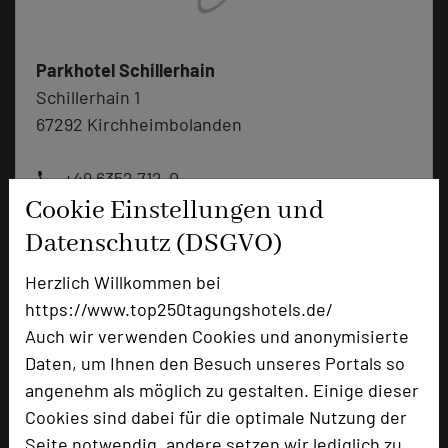
Parkhotel Schillerhain
Schillerhain 1
67292 Kirchheimbolanden
+49 6352 712-0
phone
Cookie Einstellungen und
Email
mail
Homepage
language
Datenschutz (DSGVO)
Herzlich Willkommen bei
https://www.top250tagungshotels.de/
add_circle
zur Tagungsanfrage hinzufügen
Auch wir verwenden Cookies und anonymisierte
Daten, um Ihnen den Besuch unseres Portals so
Bewertung
angenehm als möglich zu gestalten. Einige dieser
Cookies sind dabei für die optimale Nutzung der
Seite notwendig, andere setzen wir lediglich zu
Tagungsplaner