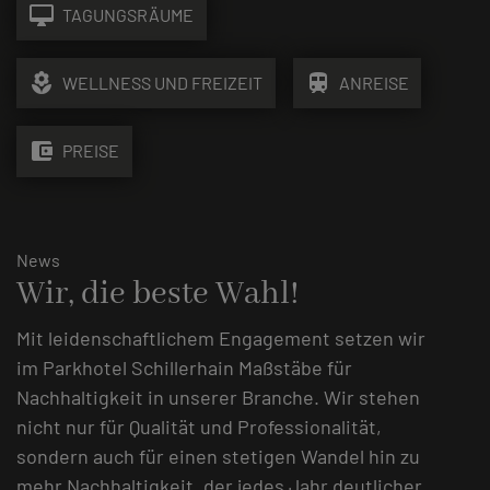
desktop_mac
TAGUNGSRÄUME
local_florist
train
WELLNESS UND FREIZEIT
ANREISE
account_balance_wallet
PREISE
News
Wir, die beste Wahl!
Mit leidenschaftlichem Engagement setzen wir
im Parkhotel Schillerhain Maßstäbe für
Nachhaltigkeit in unserer Branche. Wir stehen
nicht nur für Qualität und Professionalität,
sondern auch für einen stetigen Wandel hin zu
mehr Nachhaltigkeit, der jedes Jahr deutlicher