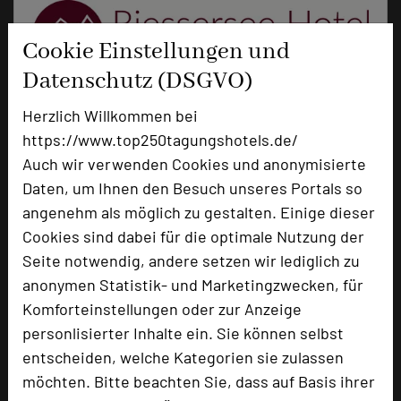
Cookie Einstellungen und
Datenschutz (DSGVO)
Herzlich Willkommen bei
https://www.top250tagungshotels.de/
Riessersee Hotel
Auch wir verwenden Cookies und anonymisierte
Riess 5
Daten, um Ihnen den Besuch unseres Portals so
82467 Garmisch-Partenkirchen
angenehm als möglich zu gestalten. Einige dieser
Cookies sind dabei für die optimale Nutzung der
+49 8821 758-0
phone
Seite notwendig, andere setzen wir lediglich zu
Email
mail
anonymen Statistik- und Marketingzwecken, für
Homepage
language
Komforteinstellungen oder zur Anzeige
personlisierter Inhalte ein. Sie können selbst
entscheiden, welche Kategorien sie zulassen
add_circle
zur Tagungsanfrage hinzufügen
möchten. Bitte beachten Sie, dass auf Basis ihrer