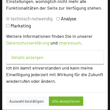
Einstellungen, womöglich nicht mehr alle
Bewertung
Funktionalitäten der Seite zur Verfügung stehen.
technisch notwendig
Analyse
Tagungsplaner
Marketing
Tagungsleiter
Weitere Informationen finden Sie in unserer
Tagungsteilnehmer
Datenschutzerklärung
und
Impressum
.
Details anzeigen
Hotel bewerten
Ich bin damit einverstanden und kann meine
Einwilligung jederzeit mit Wirkung für die Zukunft
Hoteldaten
wiederrufen oder ändern.
Max. Tagungskapazität (Personen)
U-Form
40
Auswahl bestätigen
Alle akzeptieren
Parlamentarisch
70