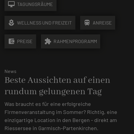
desktop_mac
TAGUNGSRÄUME
local_florist
train
WELLNESS UND FREIZEIT
ANREISE
account_balance_wallet
extension
PREISE
RAHMENPROGRAMM
News
Beste Aussichten auf einen
rundum gelungenen Tag
Was braucht es für eine erfolgreiche
Firmenveranstaltung im Sommer? Richtig, eine
einzigartige Location in den Bergen - direkt am
Riessersee in Garmisch-Partenkirchen.