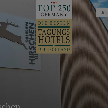
...
Ort
,
schen