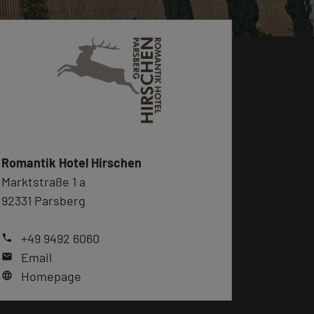
Romantik Hotel Hirschen
Marktstraße 1 a
92331 Parsberg
+49 9492 6060
phone
Email
mail
Homepage
language