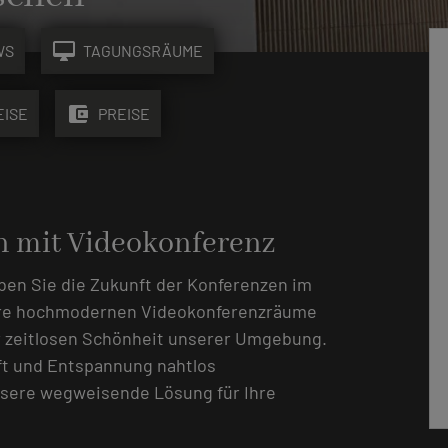
desktop_mac
WS
TAGUNGSRÄUME
account_balance_wallet
EISE
PREISE
n mit Videokonferenz
eben Sie die Zukunft der Konferenzen im
ere hochmodernen Videokonferenzräume
r zeitlosen Schönheit unserer Umgebung.
äft und Entspannung nahtlos
nsere wegweisende Lösung für Ihre