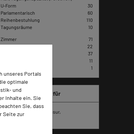
U-Form
30
Parlamentarisch
60
Reihenbestuhlung
110
Tagungsräume
10
Zimmer
71
Doppelzimmer
22
Einzelzimmer
37
Juniorsuiten
11
Penthouse
1
h unseres Portals
die optimale
stik- und
Besonders geeignet für
 Inhalte ein. Sie
beachten Sie, dass
Seminar, Konferenz, Klausur,
r Seite zur
Kreativprozesse