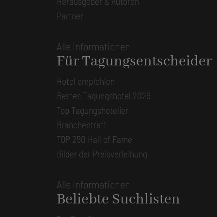
Herausgeber & Autoren
Partner
Alle Informationen
Für Tagungsentscheider
Hotel empfehlen
Bestes Tagungshotel 2026
Top Tagungshotelier
Branchentreff
TOP 250 Hall of Fame
Bilder der Preisverleihung
Alle Informationen
Beliebte Suchlisten