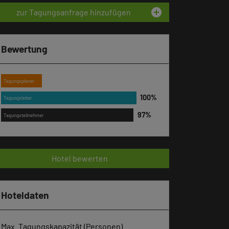
add_circle
zur Tagungsanfrage hinzufügen
Bewertung
Tagungsplaner
Tagungsleiter
Tagungsteilnehmer
Hotel bewerten
Hoteldaten
Max. Tagungskapazität (Personen)