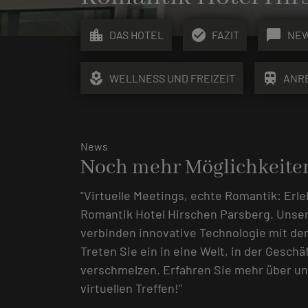
location_city
check_circle
chat_bubble
DAS HOTEL
FAZIT
NE
local_florist
train
WELLNESS UND FREIZEIT
ANR
News
Noch mehr Möglichkeite
"Virtuelle Meetings, echte Romantik: Erl
Romantik Hotel Hirschen Parsberg. Uns
verbinden innovative Technologie mit de
Treten Sie ein in eine Welt, in der Gesch
verschmelzen. Erfahren Sie mehr über u
virtuellen Treffen!"