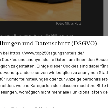
Foto: Niklas Hutt
rschen Parsberg: Virtuelle Nähe durch
Ab sofort bieten wir unseren Gästen die
ellungen und Datenschutz (DSGVO)
, Konferenzen und Events im Hotel
n bei https://www.top250tagungshotels.de/
konferenzräume sind mit erstklassiger
 Cookies und anonymisierte Daten, um Ihnen den Besuc
et, um eine nahtlose Kommunikation
lich zu gestalten. Einige dieser Cookies sind dabei für 
otwendig, andere setzen wir lediglich zu anonymen Stati
ür Komforteinstellungen oder zur Anzeige personlisierter
n haben oder sich mit Ihren Liebsten
heiden, welche Kategorien sie zulassen möchten. Bitte 
enzlösungen bieten Ihnen eine
tellungen, womöglich nicht mehr alle Funktionalitäten de
Ihre Anliegen zu besprechen. Erleben Sie
berg auch digital, während Sie
wegs produktiv sind.