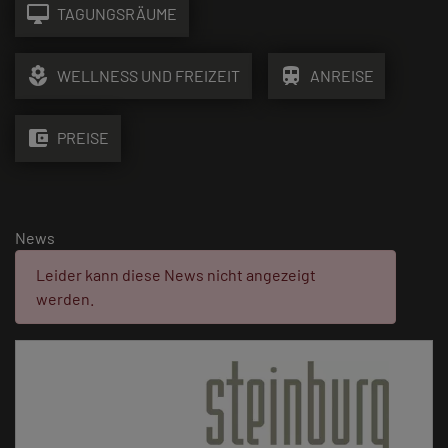
desktop_mac
TAGUNGSRÄUME
local_florist
train
WELLNESS UND FREIZEIT
ANREISE
account_balance_wallet
PREISE
News
Fehler:
Leider kann diese News nicht angezeigt
werden.