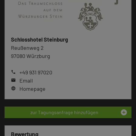
Schlosshotel Steinburg
Reußenweg 2
97080 Würzburg
+49 931 97020
phone
Email
mail
Homepage
language
add_circle
zur Tagungsanfrage hinzufügen
Bewertung