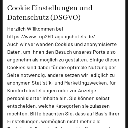
Cookie Einstellungen und
Ausstellungsfläche
120 qm
Datenschutz (DSGVO)
Zimmer
69
Doppelzimmer
51
Herzlich Willkommen bei
Einzelzimmer
16
https://www.top250tagungshotels.de/
Juniorsuiten
2
Auch wir verwenden Cookies und anonymisierte
Daten, um Ihnen den Besuch unseres Portals so
angenehm als möglich zu gestalten. Einige dieser
Besonders geeignet für
Cookies sind dabei für die optimale Nutzung der
Seite notwendig, andere setzen wir lediglich zu
anonymen Statistik- und Marketingzwecken, für
Seminar, Klausur, Event
Komforteinstellungen oder zur Anzeige
personlisierter Inhalte ein. Sie können selbst
entscheiden, welche Kategorien sie zulassen
2205 Seiten dieses Hotels wurden in den
möchten. Bitte beachten Sie, dass auf Basis ihrer
vergangenen 30 Tagen auf diesem Portal aufgerufen.
Einstellungen, womöglich nicht mehr alle