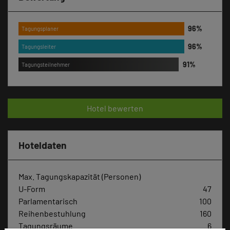
Tagungsplaner
Tagungsleiter
Tagungsteilnehmer
Hotel bewerten
Hoteldaten
Max. Tagungskapazität (Personen)
U-Form
47
Parlamentarisch
100
Reihenbestuhlung
160
Tagungsräume
6