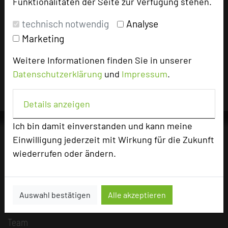
Funktionalitäten der Seite zur Verfügung stehen.
technisch notwendig
Analyse
Impressum zum Hotel
Marketing
Für die Verwendung der Bilder haben die jeweiligen Hotels die
Nutzungsrechte für dieses Portal eingeräumt und sind dafür
Weitere Informationen finden Sie in unserer
verantwortlich.
Datenschutzerklärung
und
Impressum
.
Details anzeigen
Ich bin damit einverstanden und kann meine
Einwilligung jederzeit mit Wirkung für die Zukunft
wiederrufen oder ändern.
Die Idee
Über uns
Mission
Auswahl bestätigen
Alle akzeptieren
Kategorie
Team