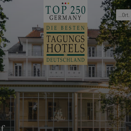
...
Ort
,
f