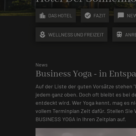
location_city
check_circle
chat_bubble
DAS HOTEL
FAZIT
NE
local_florist
train
WELLNESS UND FREIZEIT
ANR
News
Business Yoga - in Entsp
Auf der Liste der guten Vorsätze stehen 
jedem ganz oben. Doch oft bleibt es bei 
entdeckt wird. Wer Yoga kennt, mag es ni
vollem Terminplan Zeit dafür. Stellen Si
BUSINESS YOGA in Ihren Zeitplan auf.