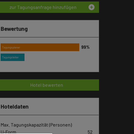
add_circle
zur Tagungsanfrage hinzufügen
Bewertung
Tagungsplaner
Tagungsleiter
Hotel bewerten
Hoteldaten
Max. Tagungskapazität (Personen)
U-Form
52