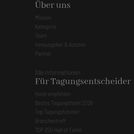
Über uns
Mission
Kategorie
Team
Herausgeber & Autoren
Partner
Alle Informationen
Für Tagungsentscheider
Hotel empfehlen
Bestes Tagungshotel 2026
Top Tagungshotelier
Branchentreff
TOP 250 Hall of Fame