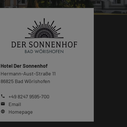
Hotel Der Sonnenhof
Hermann-Aust-Straße 11
86825 Bad Wörishofen
+49 8247 9595-700
phone
Email
mail
Homepage
language