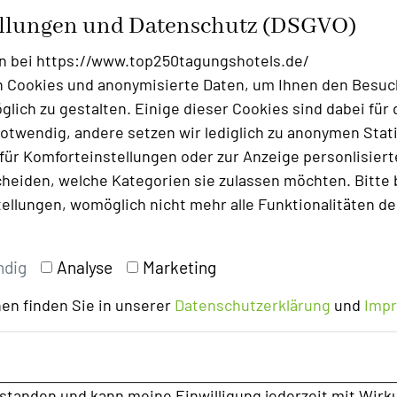
ellungen und Datenschutz (DSGVO)
n bei https://www.top250tagungshotels.de/
Foto: Hotel Der Sonnenhof
 Cookies und anonymisierte Daten, um Ihnen den Besuc
mhafte Location - besser kann der
lich zu gestalten. Einige dieser Cookies sind dabei für 
t sein. Bei schönem Wetter geht`s im
otwendig, andere setzen wir lediglich zu anonymen Stati
 Hotelpark unter große alte Bäume, die
ür Komforteinstellungen oder zur Anzeige personlisierter
llen überdauert haben. 1,2 oder 3
heiden, welche Kategorien sie zulassen möchten. Bitte 
Gruppen bis 40 Personen sind möglich.
tellungen, womöglich nicht mehr alle Funktionalitäten de
ndig
Analyse
Marketing
en finden Sie in unserer
Datenschutzerklärung
und
Imp
rstanden und kann meine Einwilligung jederzeit mit Wirk