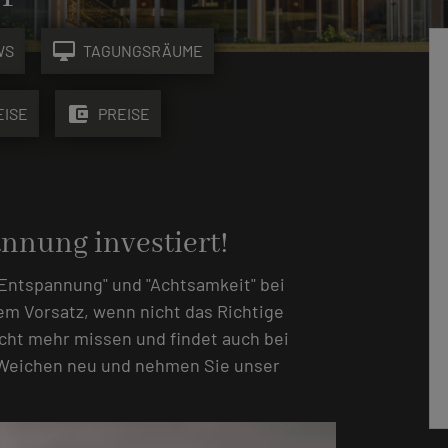
desktop_mac
WS
TAGUNGSRÄUME
account_balance_wallet
EISE
PREISE
annung investiert!
"Entspannung" und "Achtsamkeit" bei
dem Vorsatz, wenn nicht das Richtige
cht mehr missen und findet auch bei
e Weichen neu und nehmen Sie unser