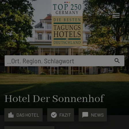
menu
...
Ort
,
Region
,
Schlagwort
search
Hotel Der Sonnenhof
location_city
check_circle
chat_bubble
DAS HOTEL
FAZIT
NEWS