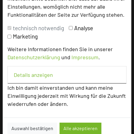
Max. Tagungskapazität (Personen)
Einstellungen, womöglich nicht mehr alle
U-Form
30
Funktionalitäten der Seite zur Verfügung stehen.
Parlamentarisch
50
Reihenbestuhlung
100
technisch notwendig
Analyse
Tagungsräume
7
Marketing
Ausstellungsfläche
60 qm
Weitere Informationen finden Sie in unserer
Zimmer
110
Datenschutzerklärung
und
Impressum
.
Doppelzimmer
106
Einzelzimmer
4
Details anzeigen
Ich bin damit einverstanden und kann meine
Einwilligung jederzeit mit Wirkung für die Zukunft
Besonders geeignet für
wiederrufen oder ändern.
Seminar, Konferenz, Klausur, Kreativprozesse
Auswahl bestätigen
Alle akzeptieren