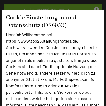
add_circle
zur Tagungsanfrage hinzufügen
Cookie Einstellungen und
Datenschutz (DSGVO)
Bewertung
Herzlich Willkommen bei
https://www.top250tagungshotels.de/
Tagungsplaner
Auch wir verwenden Cookies und anonymisierte
Tagungsleiter
Daten, um Ihnen den Besuch unseres Portals so
Tagungsteilnehmer
angenehm als möglich zu gestalten. Einige dieser
Cookies sind dabei für die optimale Nutzung der
Seite notwendig, andere setzen wir lediglich zu
Hotel bewerten
anonymen Statistik- und Marketingzwecken, für
Komforteinstellungen oder zur Anzeige
personlisierter Inhalte ein. Sie können selbst
Hoteldaten
entscheiden, welche Kategorien sie zulassen
möchten. Bitte beachten Sie, dass auf Basis ihrer