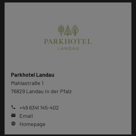
Parkhotel Landau
Mahlastraße 1
76829 Landau in der Pfalz
+49 6341 145-402
phone
Email
mail
Homepage
language