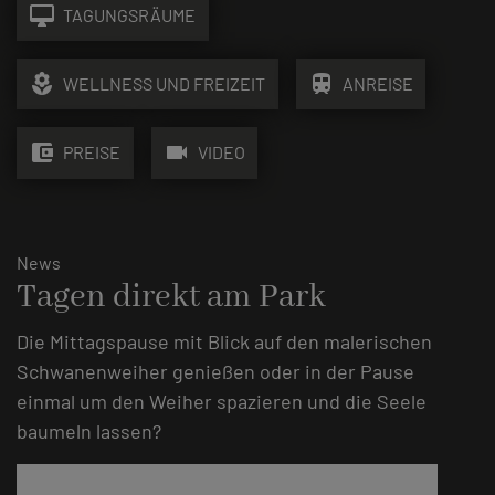
desktop_mac
TAGUNGSRÄUME
local_florist
train
WELLNESS UND FREIZEIT
ANREISE
account_balance_wallet
videocam
PREISE
VIDEO
News
Tagen direkt am Park
Die Mittagspause mit Blick auf den malerischen
Schwanenweiher genießen oder in der Pause
einmal um den Weiher spazieren und die Seele
baumeln lassen?