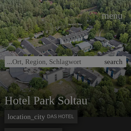
menu
...
Ort
,
Region
,
Schlagwort
search
Hotel Park Soltau
location_city
DAS HOTEL