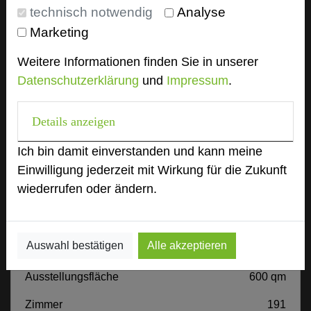
Tagungsleiter
technisch notwendig
Analyse
Marketing
Tagungsteilnehmer
Weitere Informationen finden Sie in unserer
Datenschutzerklärung
und
Impressum
.
Hotel bewerten
Details anzeigen
Hoteldaten
Ich bin damit einverstanden und kann meine
Einwilligung jederzeit mit Wirkung für die Zukunft
Max. Tagungskapazität (Personen)
wiederrufen oder ändern.
U-Form
60
Parlamentarisch
204
Reihenbestuhlung
265
Auswahl bestätigen
Alle akzeptieren
Tagungsräume
27
Ausstellungsfläche
600 qm
Zimmer
191