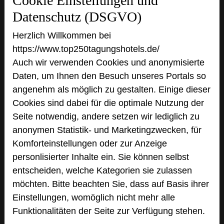
Cookie Einstellungen und
Datenschutz (DSGVO)
Hotel Park Soltau
Herzlich Willkommen bei
Winsener Straße 111
https://www.top250tagungshotels.de/
29614 Soltau
Auch wir verwenden Cookies und anonymisierte
Daten, um Ihnen den Besuch unseres Portals so
+49 5191 605-0
phone
angenehm als möglich zu gestalten. Einige dieser
Email
mail
Cookies sind dabei für die optimale Nutzung der
Homepage
language
Seite notwendig, andere setzen wir lediglich zu
anonymen Statistik- und Marketingzwecken, für
add_circle
Komforteinstellungen oder zur Anzeige
zur Tagungsanfrage hinzufügen
personlisierter Inhalte ein. Sie können selbst
entscheiden, welche Kategorien sie zulassen
Bewertung
möchten. Bitte beachten Sie, dass auf Basis ihrer
Einstellungen, womöglich nicht mehr alle
Funktionalitäten der Seite zur Verfügung stehen.
Tagungsplaner