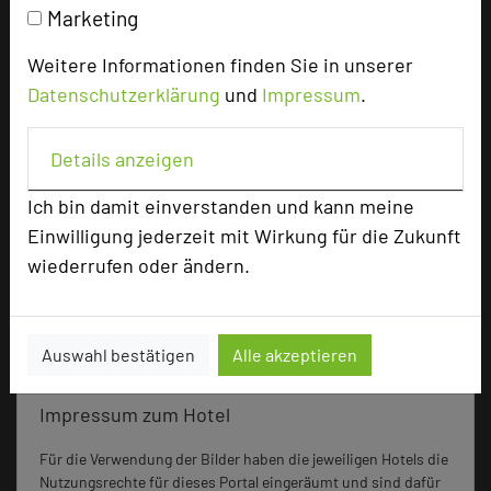
Einzelzimmer
54
Marketing
andere
9
Weitere Informationen finden Sie in unserer
Datenschutzerklärung
und
Impressum
.
Besonders geeignet für
Details anzeigen
Seminar, Klausur
Ich bin damit einverstanden und kann meine
Einwilligung jederzeit mit Wirkung für die Zukunft
wiederrufen oder ändern.
1121 Seiten dieses Hotels wurden in den vergangenen
30 Tagen auf diesem Portal aufgerufen.
Auswahl bestätigen
Alle akzeptieren
Impressum zum Hotel
Für die Verwendung der Bilder haben die jeweiligen Hotels die
Nutzungsrechte für dieses Portal eingeräumt und sind dafür