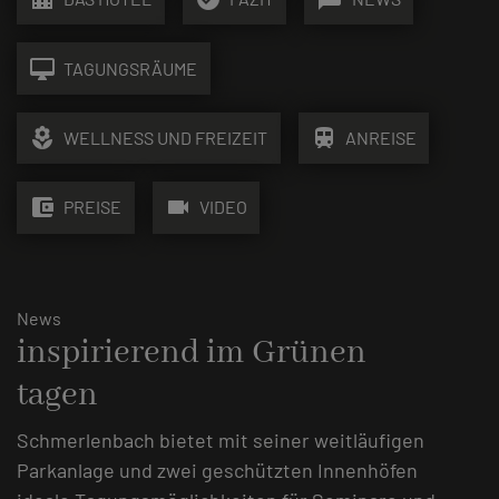
desktop_mac
TAGUNGSRÄUME
local_florist
train
WELLNESS UND FREIZEIT
ANREISE
account_balance_wallet
videocam
PREISE
VIDEO
News
inspirierend im Grünen
tagen
Schmerlenbach bietet mit seiner weitläufigen
Parkanlage und zwei geschützten Innenhöfen