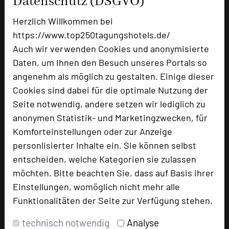
Datenschutz (DSGVO)
Tagungsteilnehmer
Herzlich Willkommen bei
https://www.top250tagungshotels.de/
Hotel bewerten
Auch wir verwenden Cookies und anonymisierte
Daten, um Ihnen den Besuch unseres Portals so
angenehm als möglich zu gestalten. Einige dieser
Hoteldaten
Cookies sind dabei für die optimale Nutzung der
Seite notwendig, andere setzen wir lediglich zu
Max. Tagungskapazität (Personen)
anonymen Statistik- und Marketingzwecken, für
U-Form
50
Komforteinstellungen oder zur Anzeige
Parlamentarisch
60
personlisierter Inhalte ein. Sie können selbst
Reihenbestuhlung
120
entscheiden, welche Kategorien sie zulassen
Tagungsräume
10
möchten. Bitte beachten Sie, dass auf Basis ihrer
Ausstellungsfläche
70 qm
Einstellungen, womöglich nicht mehr alle
Funktionalitäten der Seite zur Verfügung stehen.
Zimmer
78
Doppelzimmer
15
technisch notwendig
Analyse