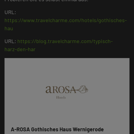
URL:
https://www.travelcharme.com/hotels/gothisches-
hau
URL:
https://blog.travelcharme.com/typisch-
harz-den-har
A-ROSA Gothisches Haus Wernigerode