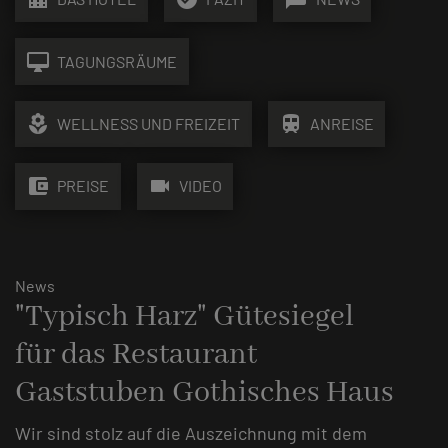
desktop_mac
TAGUNGSRÄUME
local_florist
train
WELLNESS UND FREIZEIT
ANREISE
account_balance_wallet
videocam
PREISE
VIDEO
News
"Typisch Harz" Gütesiegel
für das Restaurant
Gaststuben Gothisches Haus
Wir sind stolz auf die Auszeichnung mit dem