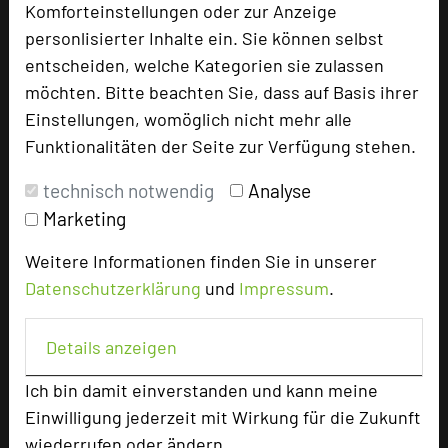
Komforteinstellungen oder zur Anzeige
personlisierter Inhalte ein. Sie können selbst
entscheiden, welche Kategorien sie zulassen
Hotel bewerten
möchten. Bitte beachten Sie, dass auf Basis ihrer
Einstellungen, womöglich nicht mehr alle
Hoteldaten
Funktionalitäten der Seite zur Verfügung stehen.
technisch notwendig
Analyse
Max. Tagungskapazität (Personen)
Marketing
U-Form
35
Parlamentarisch
80
Weitere Informationen finden Sie in unserer
Reihenbestuhlung
130
Datenschutzerklärung
und
Impressum
.
Tagungsräume
5
Zimmer
116
Details anzeigen
Doppelzimmer
99
Einzelzimmer
7
Ich bin damit einverstanden und kann meine
Suiten
3
Einwilligung jederzeit mit Wirkung für die Zukunft
Juniorsuiten
7
wiederrufen oder ändern.