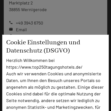
Marktplatz 2
38855 Wernigerode
+49 3943 6750
phone
Email
mail
Homepage
language
Cookie Einstellungen und
Datenschutz (DSGVO)
add_circle
zur Tagungsanfrage hinzufügen
Herzlich Willkommen bei
https://www.top250tagungshotels.de/
Bewertung
Auch wir verwenden Cookies und anonymisierte
Daten, um Ihnen den Besuch unseres Portals so
angenehm als möglich zu gestalten. Einige dieser
Tagungsplaner
Cookies sind dabei für die optimale Nutzung der
Tagungsleiter
Seite notwendig, andere setzen wir lediglich zu
anonymen Statistik- und Marketingzwecken, für
Tagungsteilnehmer