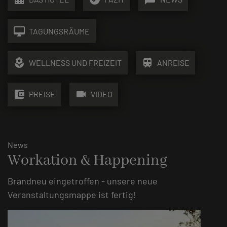
desktop_mac
TAGUNGSRÄUME
local_florist
train
WELLNESS UND FREIZEIT
ANREISE
account_balance_wallet
videocam
PREISE
VIDEO
News
Workation & Happening
Brandneu eingetroffen - unsere neue
Veranstaltungsmappe ist fertig!