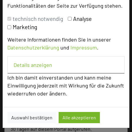
Reihenbestuhlung
130
Funktionalitäten der Seite zur Verfügung stehen.
Tagungsräume
5
technisch notwendig
Analyse
Zimmer
116
Marketing
Doppelzimmer
99
Einzelzimmer
7
Weitere Informationen finden Sie in unserer
Suiten
3
Datenschutzerklärung
und
Impressum
.
Juniorsuiten
7
Details anzeigen
Besonders geeignet für
Ich bin damit einverstanden und kann meine
Einwilligung jederzeit mit Wirkung für die Zukunft
wiederrufen oder ändern.
Seminar, Konferenz, Klausur, Event
Auswahl bestätigen
Alle akzeptieren
801 Seiten dieses Hotels wurden in den vergangenen
30 Tagen auf diesem Portal aufgerufen.