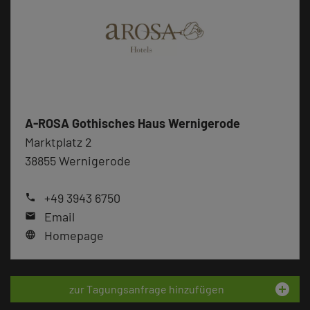
A-ROSA Gothisches Haus Wernigerode
Marktplatz 2
38855 Wernigerode
+49 3943 6750
phone
Email
mail
Homepage
language
add_circle
zur Tagungsanfrage hinzufügen