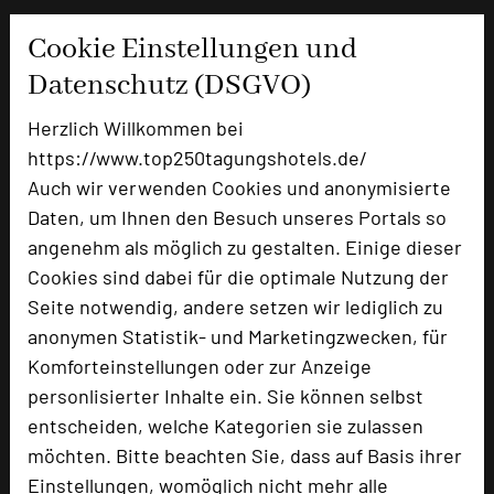
Cookie Einstellungen und
Bewertung
Datenschutz (DSGVO)
Tagungsplaner
Herzlich Willkommen bei
https://www.top250tagungshotels.de/
Tagungsleiter
Auch wir verwenden Cookies und anonymisierte
Tagungsteilnehmer
Daten, um Ihnen den Besuch unseres Portals so
angenehm als möglich zu gestalten. Einige dieser
Cookies sind dabei für die optimale Nutzung der
Hotel bewerten
Seite notwendig, andere setzen wir lediglich zu
anonymen Statistik- und Marketingzwecken, für
Hoteldaten
Komforteinstellungen oder zur Anzeige
personlisierter Inhalte ein. Sie können selbst
entscheiden, welche Kategorien sie zulassen
Max. Tagungskapazität (Personen)
möchten. Bitte beachten Sie, dass auf Basis ihrer
U-Form
35
Einstellungen, womöglich nicht mehr alle
Parlamentarisch
80