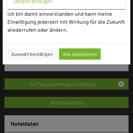
Details anzeigen
Tulip Inn Hotel Düsseldorf Arena
Ich bin damit einverstanden und kann meine
Arena-Straße 3
Einwilligung jederzeit mit Wirkung für die Zukunft
40474 Düsseldorf
wiederrufen oder ändern.
+49 211 30275-603
phone
Email
mail
Auswahl bestätigen
Alle akzeptieren
Homepage
language
add_circle
zur Tagungsanfrage hinzufügen
Hotel bewerten
Hoteldaten