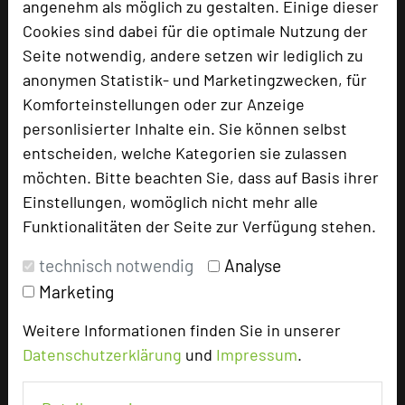
angenehm als möglich zu gestalten. Einige dieser
Sitzt Ihr gedanklich auch schon im Cockpit
Cookies sind dabei für die optimale Nutzung der
eurer Seifenkiste oder überlegt, welche Farbe
Seite notwendig, andere setzen wir lediglich zu
eurem Kicker-Team stehen würde? Meldet euch
anonymen Statistik- und Marketingzwecken, für
bei uns! Wir freuen uns, mit euch die nächste
Komforteinstellungen oder zur Anzeige
Event Tagung in unserer Location zu planen
personlisierter Inhalte ein. Sie können selbst
und umzusetzen.
entscheiden, welche Kategorien sie zulassen
möchten. Bitte beachten Sie, dass auf Basis ihrer
URL:
https://tulipinndusarena.com/angebote-
Einstellungen, womöglich nicht mehr alle
2/
Funktionalitäten der Seite zur Verfügung stehen.
technisch notwendig
Analyse
Marketing
Weitere Informationen finden Sie in unserer
Datenschutzerklärung
und
Impressum
.