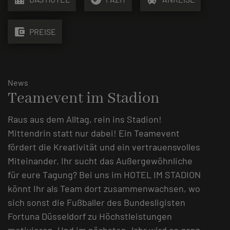
account_balance_wallet
PREISE
News
Teamevent im Stadion
Raus aus dem Alltag, rein ins Stadion!
Mittendrin statt nur dabei! Ein Teamevent
fördert die Kreativität und ein vertrauensvolles
Miteinander. Ihr sucht das Außergewöhnliche
für eure Tagung? Bei uns im HOTEL IM STADION
könnt Ihr als Team dort zusammenwachsen, wo
sich sonst die Fußballer des Bundesligisten
Fortuna Düsseldorf zu Höchstleistungen
motivieren. Und im nächsten Jahr wird es ganz