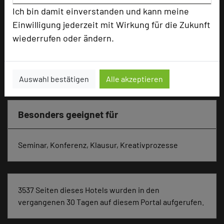
Tagungsräume
7
Ich bin damit einverstanden und kann meine
Einwilligung jederzeit mit Wirkung für die Zukunft
Ausstellungsfläche
60 qm
wiederrufen oder ändern.
Zimmer
110
Doppelzimmer
106
Einzelzimmer
4
Auswahl bestätigen
Alle akzeptieren
Besonders geeignet für
Seminar, Konferenz, Klausur, Kreativprozesse
3537 Seiten dieses Hotels wurden in den
vergangenen 30 Tagen auf diesem Portal aufgerufen.