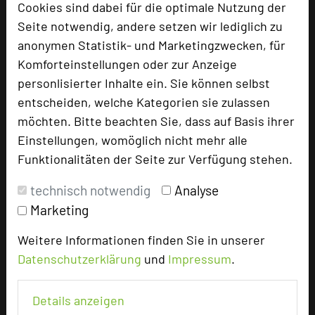
Cookies sind dabei für die optimale Nutzung der
Bewertung
Seite notwendig, andere setzen wir lediglich zu
anonymen Statistik- und Marketingzwecken, für
Tagungsplaner
Komforteinstellungen oder zur Anzeige
Tagungsleiter
personlisierter Inhalte ein. Sie können selbst
entscheiden, welche Kategorien sie zulassen
Tagungsteilnehmer
möchten. Bitte beachten Sie, dass auf Basis ihrer
Einstellungen, womöglich nicht mehr alle
Funktionalitäten der Seite zur Verfügung stehen.
Hotel bewerten
technisch notwendig
Analyse
Marketing
Hoteldaten
Weitere Informationen finden Sie in unserer
Max. Tagungskapazität (Personen)
Datenschutzerklärung
und
Impressum
.
U-Form
30
Parlamentarisch
50
Details anzeigen
Reihenbestuhlung
100