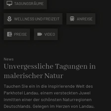
desktop_mac
TAGUNGSRÄUME
local_florist
train
WELLNESS UND FREIZEIT
ANREISE
account_balance_wallet
videocam
PREISE
VIDEO
News
Unvergessliche Tagungen in
malerischer Natur
Tauchen Sie ein in die inspirierende Welt des
Parkhotel Landau, einem versteckten Juwel
inmitten einer der schönsten Naturregionen
Deutschlands. Gelegen im Herzen von Landau,