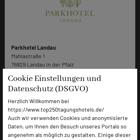
Parkhotel Landau
Mahlastraße 1
76829 Landau in der Pfalz
Cookie Einstellungen und
+49 6341 145-402
phone
Datenschutz (DSGVO)
Email
mail
Homepage
language
Herzlich Willkommen bei
https://www.top250tagungshotels.de/
Auch wir verwenden Cookies und anonymisierte
add_circle
zur Tagungsanfrage hinzufügen
Daten, um Ihnen den Besuch unseres Portals so
angenehm als möglich zu gestalten. Einige dieser