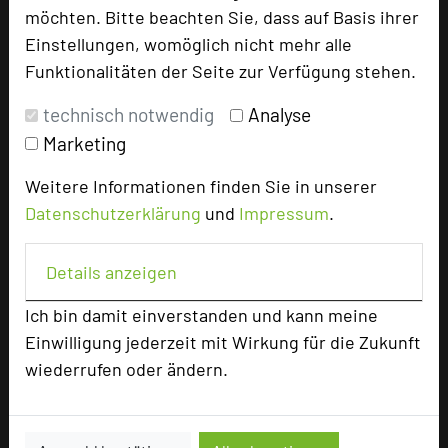
möchten. Bitte beachten Sie, dass auf Basis ihrer
add_circle
zur Tagungsanfrage hinzufügen
Einstellungen, womöglich nicht mehr alle
Funktionalitäten der Seite zur Verfügung stehen.
Bewertung
technisch notwendig
Analyse
Marketing
Tagungsplaner
Weitere Informationen finden Sie in unserer
Tagungsleiter
Datenschutzerklärung
und
Impressum
.
Tagungsteilnehmer
Details anzeigen
Ich bin damit einverstanden und kann meine
Hotel bewerten
Einwilligung jederzeit mit Wirkung für die Zukunft
wiederrufen oder ändern.
Hoteldaten