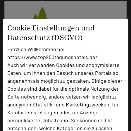
Cookie Einstellungen und
Datenschutz (DSGVO)
Herzlich Willkommen bei
https://www.top250tagungshotels.de/
Auch wir verwenden Cookies und anonymisierte
Hotel Park Soltau
Daten, um Ihnen den Besuch unseres Portals so
Winsener Straße 111
angenehm als möglich zu gestalten. Einige dieser
29614 Soltau
Cookies sind dabei für die optimale Nutzung der
Seite notwendig, andere setzen wir lediglich zu
+49 5191 605-0
phone
anonymen Statistik- und Marketingzwecken, für
Email
mail
Komforteinstellungen oder zur Anzeige
Homepage
language
personlisierter Inhalte ein. Sie können selbst
entscheiden, welche Kategorien sie zulassen