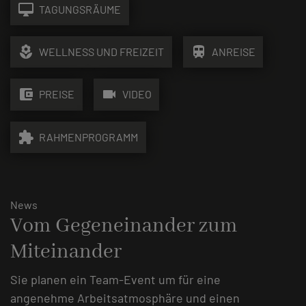
desktop_mac
TAGUNGSRÄUME
local_florist
train
WELLNESS UND FREIZEIT
ANREISE
account_balance_wallet
videocam
PREISE
VIDEO
extension
RAHMENPROGRAMM
News
Vom Gegeneinander zum
Miteinander
Sie planen ein Team-Event um für eine
angenehme Arbeitsatmosphäre und einen