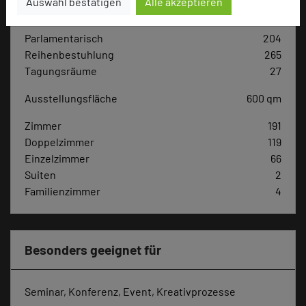
Auswahl bestätigen
Alle akzeptieren
Max. Tagungskapazität (Personen)
U-Form
60
Parlamentarisch
204
Reihenbestuhlung
265
Tagungsräume
27
Ausstellungsfläche
600 qm
Zimmer
191
Doppelzimmer
119
Einzelzimmer
66
Suiten
2
Familienzimmer
4
Besonders geeignet für
Seminar, Konferenz, Event, Kreativprozesse