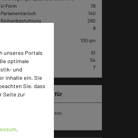
U-Form
78
Parlamentarisch
140
Reihenbestuhlung
260
Tagungsräume
8
Ausstellungsfläche
100 qm
h unseres Portals
Zimmer
61
Doppelzimmer
54
die optimale
Einzelzimmer
7
stik- und
 Inhalte ein. Sie
beachten Sie, dass
Besonders geeignet für
r Seite zur
Seminar, Konferenz, Klausur,
Kreativprozesse
ressum
.