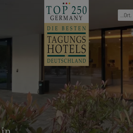
...
Ort
,
ain