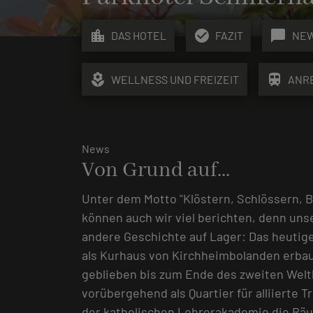
location_city
check_circle
chat_bubble
DAS HOTEL
FAZIT
NE
local_florist
train
WELLNESS UND FREIZEIT
ANR
News
Von Grund auf...
Unter dem Motto "Klöstern, Schlössern, 
können auch wir viel berichten, denn unse
andere Geschichte auf Lager: Das heutige
als Kurhaus von Kirchheimbolanden erbaut
geblieben bis zum Ende des zweiten Welt
vorübergehend als Quartier für alliierte
der katholischen Lehrerakademie die Rä