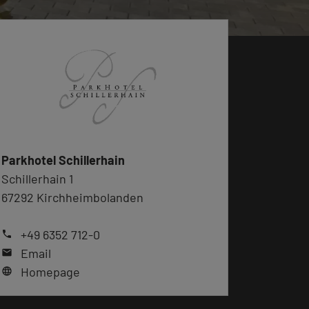
Parkhotel Schillerhain
Schillerhain 1
67292 Kirchheimbolanden
+49 6352 712-0
phone
Email
mail
Homepage
language