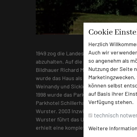
Cookie Einst
Herzlich Willkomme
Auch wir verwenden
1949 zog die Landesfeuerwehrschule Rhei
so angenehm als mög
abzuhalten. Auf die Initiative von Bürgerm
Nutzung der Seite n
Bildhauer Richard Menges, eine drei Meter
Marketingzwecken, f
wurde das Haus als Hotel umgebaut und er
können selbst entsc
Weinandy und Sickler, die es bis 1998 führ
auf Basis ihrer Eins
1998 wurde das Parkhotel von Fritz und E
Verfügung stehen.
Parkhotel Schillerhain umbenannt und ist
Wurster. 2003 Inzwischen ist bereits die 
technisch notwe
Wurster führt das Unternehmen in die nä
erhielt eine komplette Modernisierung u
Weitere Information