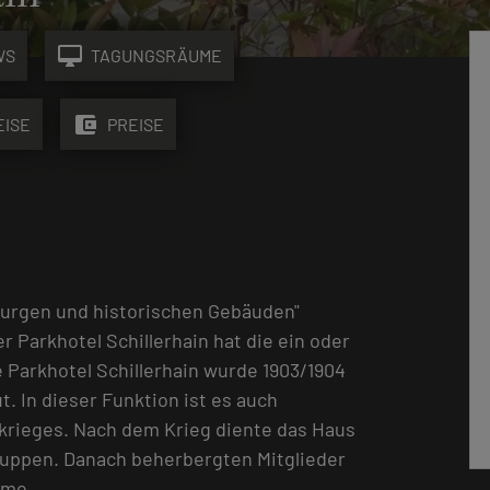
desktop_mac
WS
TAGUNGSRÄUME
account_balance_wallet
EISE
PREISE
Burgen und historischen Gebäuden"
r Parkhotel Schillerhain hat die ein oder
 Parkhotel Schillerhain wurde 1903/1904
. In dieser Funktion ist es auch
krieges. Nach dem Krieg diente das Haus
 Truppen. Danach beherbergten Mitglieder
ume.