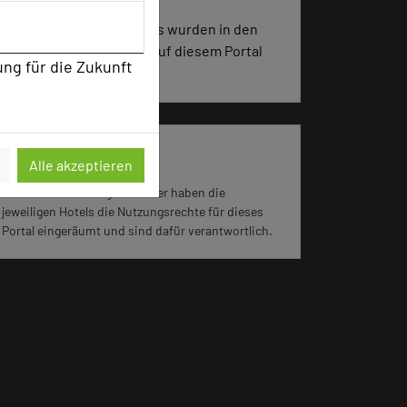
1852 Seiten dieses Hotels wurden in den
vergangenen 30 Tagen auf diesem Portal
ung für die Zukunft
aufgerufen.
Impressum zum Hotel
Alle akzeptieren
Für die Verwendung der Bilder haben die
jeweiligen Hotels die Nutzungsrechte für dieses
Portal eingeräumt und sind dafür verantwortlich.