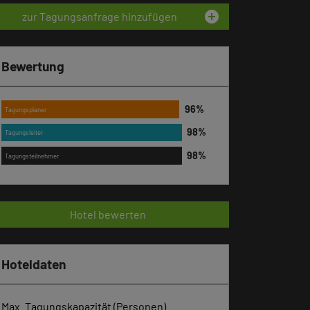
add_circle
zur Tagungsanfrage hinzufügen
Bewertung
Tagungsplaner
Tagungsleiter
Tagungsteilnehmer
Hotel bewerten
Hoteldaten
Max. Tagungskapazität (Personen)