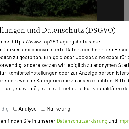
ellungen und Datenschutz (DSGVO)
Foto: Parkhotel Schillerhain
n bei https://www.top250tagungshotels.de/
 Cookies und anonymisierte Daten, um Ihnen den Besuc
nland-Pfalz ein, um Lehrgänge
lich zu gestalten. Einige dieser Cookies sind dabei für 
eister Karl Fittler wurde dann 1951 von
otwendig, andere setzen wir lediglich zu anonymen Stati
 hohe Schillerbüste aufgestellt.1960
ür Komforteinstellungen oder zur Anzeige personlisierter
öffnet unter der Ära der Familie
heiden, welche Kategorien sie zulassen möchten. Bitte 
ten.
tellungen, womöglich nicht mehr alle Funktionalitäten de
llen Wurster neu eröffnet und zum
 seitdem das Herzblut der Familie
2. Generation „an Bord“, Alexander
ndig
Analyse
Marketing
chste Generation.2015/2016 Das Parkhotel
nd das Hotel wurde um 4500m² erweitert.
en finden Sie in unserer
Datenschutzerklärung
und
Imp