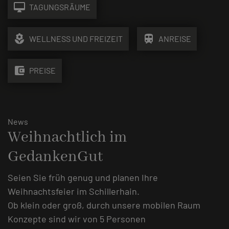
desktop_mac
TAGUNGSRÄUME
local_florist
train
WELLNESS UND FREIZEIT
ANREISE
account_balance_wallet
PREISE
News
Weihnachtlich im
GedankenGut
Seien Sie früh genug und planen Ihre
Weihnachtsfeier im Schillerhain.
Ob klein oder groß, durch unsere mobilen Raum
Konzepte sind wir von 5 Personen