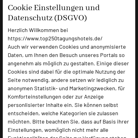
Cookie Einstellungen und
Datenschutz (DSGVO)
Herzlich Willkommen bei
https://www.top250tagungshotels.de/
Parkhotel Schillerhain
Auch wir verwenden Cookies und anonymisierte
Schillerhain 1
Daten, um Ihnen den Besuch unseres Portals so
67292 Kirchheimbolanden
angenehm als möglich zu gestalten. Einige dieser
Cookies sind dabei für die optimale Nutzung der
+49 6352 712-0
phone
Seite notwendig, andere setzen wir lediglich zu
Email
mail
anonymen Statistik- und Marketingzwecken, für
Homepage
language
Komforteinstellungen oder zur Anzeige
personlisierter Inhalte ein. Sie können selbst
entscheiden, welche Kategorien sie zulassen
add_circle
zur Tagungsanfrage hinzufügen
möchten. Bitte beachten Sie, dass auf Basis ihrer
Einstellungen, womöglich nicht mehr alle
Funktionalitäten der Seite zur Verfügung stehen.