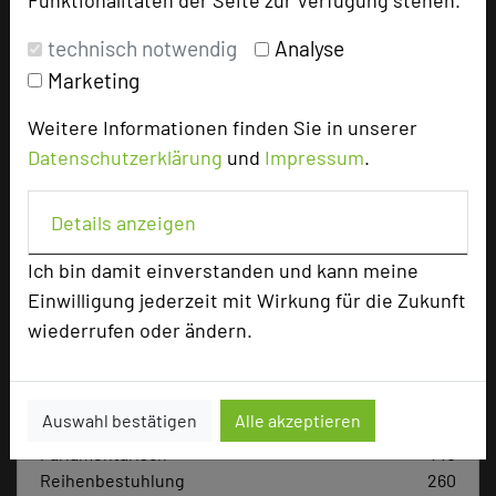
Bewertung
technisch notwendig
Analyse
Marketing
Tagungsplaner
Tagungsleiter
Weitere Informationen finden Sie in unserer
Datenschutzerklärung
und
Impressum
.
Tagungsteilnehmer
Details anzeigen
Hotel bewerten
Ich bin damit einverstanden und kann meine
Einwilligung jederzeit mit Wirkung für die Zukunft
wiederrufen oder ändern.
Hoteldaten
Max. Tagungskapazität (Personen)
Auswahl bestätigen
Alle akzeptieren
U-Form
78
Parlamentarisch
140
Reihenbestuhlung
260