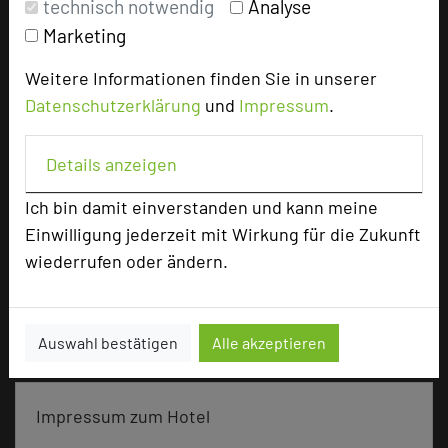
technisch notwendig
Analyse
Doppelzimmer
51
Marketing
Einzelzimmer
16
Juniorsuiten
2
Weitere Informationen finden Sie in unserer
Datenschutzerklärung
und
Impressum
.
Besonders geeignet für
Details anzeigen
Ich bin damit einverstanden und kann meine
Seminar, Klausur, Event
Einwilligung jederzeit mit Wirkung für die Zukunft
wiederrufen oder ändern.
2188 Seiten dieses Hotels wurden in den
vergangenen 30 Tagen auf diesem Portal aufgerufen.
Auswahl bestätigen
Alle akzeptieren
Impressum zum Hotel