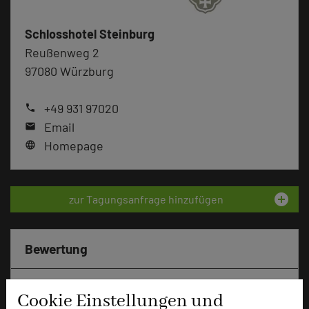
Schlosshotel Steinburg
Reußenweg 2
97080 Würzburg
+49 931 97020
phone
Email
mail
Homepage
language
add_circle
zur Tagungsanfrage hinzufügen
Bewertung
Tagungsplaner
Cookie Einstellungen und