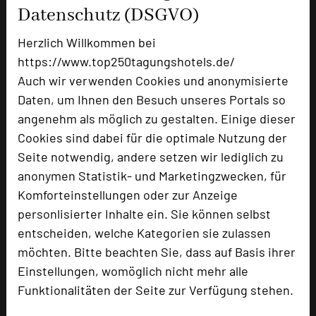
Tagungsleiter
Datenschutz (DSGVO)
Tagungsteilnehmer
Herzlich Willkommen bei
https://www.top250tagungshotels.de/
Auch wir verwenden Cookies und anonymisierte
Hotel bewerten
Daten, um Ihnen den Besuch unseres Portals so
angenehm als möglich zu gestalten. Einige dieser
Cookies sind dabei für die optimale Nutzung der
Hoteldaten
Seite notwendig, andere setzen wir lediglich zu
anonymen Statistik- und Marketingzwecken, für
Max. Tagungskapazität (Personen)
Komforteinstellungen oder zur Anzeige
U-Form
47
personlisierter Inhalte ein. Sie können selbst
Parlamentarisch
100
entscheiden, welche Kategorien sie zulassen
Reihenbestuhlung
160
möchten. Bitte beachten Sie, dass auf Basis ihrer
Tagungsräume
6
Einstellungen, womöglich nicht mehr alle
Ausstellungsfläche
120 qm
Funktionalitäten der Seite zur Verfügung stehen.
Zimmer
69