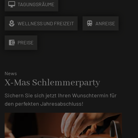
desktop_mac
TAGUNGSRÄUME
local_florist
train
WELLNESS UND FREIZEIT
ANREISE
account_balance_wallet
PREISE
News
X-Mas Schlemmerparty
Sichern Sie sich jetzt Ihren Wunschtermin für
den perfekten Jahresabschluss!