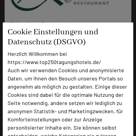
Zeller Hotel+Restaurant
Cookie Einstellungen und
Aschaffenburger Straße 2
Datenschutz (DSGVO)
63796 Kahl am Main
Herzlich Willkommen bei
+49 6188 9180
phone
https://www.top250tagungshotels.de/
Email
mail
Auch wir verwenden Cookies und anonymisierte
Homepage
language
Daten, um Ihnen den Besuch unseres Portals so
angenehm als möglich zu gestalten. Einige dieser
Cookies sind dabei für die optimale Nutzung der
add_circle
zur Tagungsanfrage hinzufügen
Seite notwendig, andere setzen wir lediglich zu
anonymen Statistik- und Marketingzwecken, für
Hotel bewerten
Komforteinstellungen oder zur Anzeige
personlisierter Inhalte ein. Sie können selbst
entscheiden, welche Kategorien sie zulassen