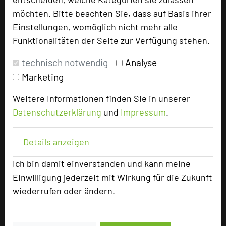
Hoteldaten
möchten. Bitte beachten Sie, dass auf Basis ihrer
Einstellungen, womöglich nicht mehr alle
Max. Tagungskapazität (Personen)
Funktionalitäten der Seite zur Verfügung stehen.
U-Form
40
Parlamentarisch
50
technisch notwendig
Analyse
Reihenbestuhlung
80
Marketing
Tagungsräume
4
Weitere Informationen finden Sie in unserer
Zimmer
86
Datenschutzerklärung
und
Impressum
.
Doppelzimmer
23
Einzelzimmer
54
Suite
1
Details anzeigen
Juniorsuiten
8
Ich bin damit einverstanden und kann meine
Einwilligung jederzeit mit Wirkung für die Zukunft
wiederrufen oder ändern.
Besonders geeignet für
Seminar, Konferenz, Klausur