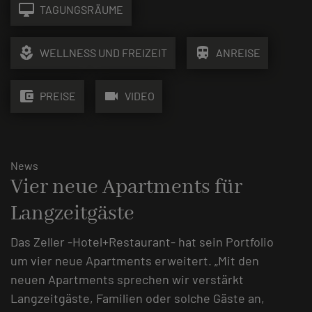
desktop_mac
TAGUNGSRÄUME
local_florist
train
WELLNESS UND FREIZEIT
ANREISE
account_balance_wallet
videocam
PREISE
VIDEO
News
Vier neue Apartments für
Langzeitgäste
Das Zeller -Hotel+Restaurant- hat sein Portfolio
um vier neue Apartments erweitert. „Mit den
neuen Apartments sprechen wir verstärkt
Langzeitgäste, Familien oder solche Gäste an,