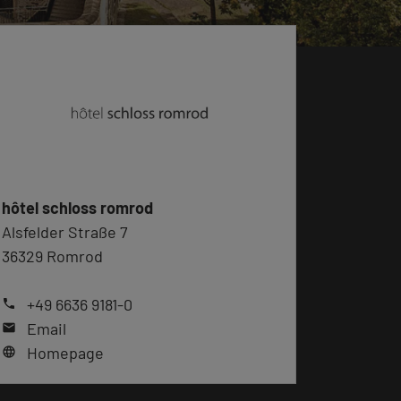
hôtel schloss romrod
Alsfelder Straße 7
36329 Romrod
+49 6636 9181-0
phone
Email
mail
Homepage
language