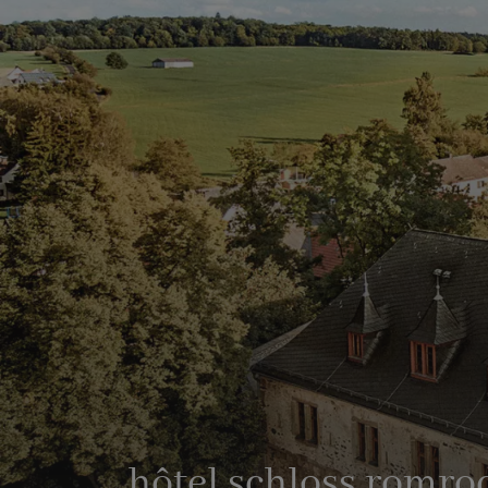
hôtel schloss romro