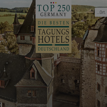
...
Ort
,
d