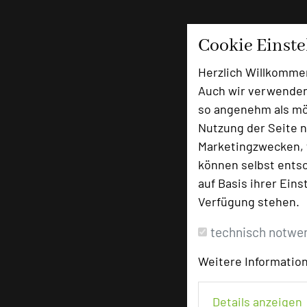
Cookie Einst
Herzlich Willkomme
Auch wir verwenden
so angenehm als mög
Nutzung der Seite n
Marketingzwecken, f
können selbst entsc
auf Basis ihrer Eins
Verfügung stehen.
technisch notwe
Weitere Information
Details anzeigen