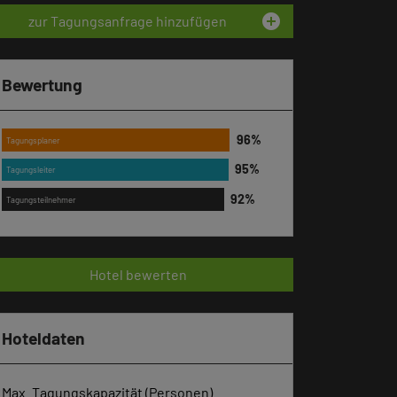
add_circle
zur Tagungsanfrage hinzufügen
Bewertung
Tagungsplaner
Tagungsleiter
Tagungsteilnehmer
Hotel bewerten
Hoteldaten
Max. Tagungskapazität (Personen)