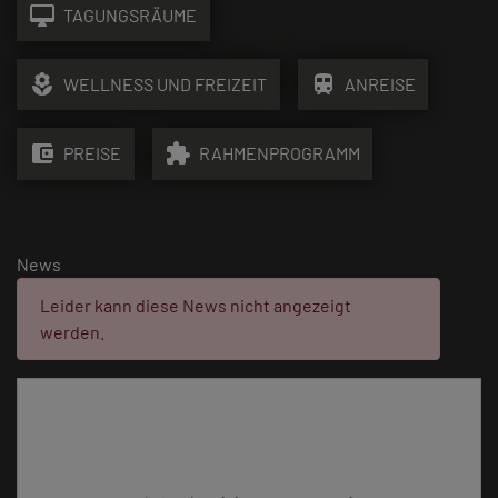
desktop_mac
TAGUNGSRÄUME
local_florist
train
WELLNESS UND FREIZEIT
ANREISE
account_balance_wallet
extension
PREISE
RAHMENPROGRAMM
News
Fehler:
Leider kann diese News nicht angezeigt
werden.