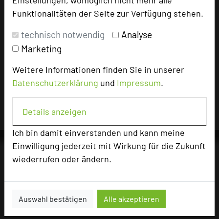
vergangenen 30 Tagen auf diesem Portal aufgerufen.
Funktionalitäten der Seite zur Verfügung stehen.
technisch notwendig
Analyse
Impressum zum Hotel
Marketing
Für die Verwendung der Bilder haben die jeweiligen Hotels die
Weitere Informationen finden Sie in unserer
Nutzungsrechte für dieses Portal eingeräumt und sind dafür
Datenschutzerklärung
und
Impressum
.
verantwortlich.
Details anzeigen
Ich bin damit einverstanden und kann meine
Einwilligung jederzeit mit Wirkung für die Zukunft
wiederrufen oder ändern.
Die Idee
Über uns
Auswahl bestätigen
Alle akzeptieren
Mission