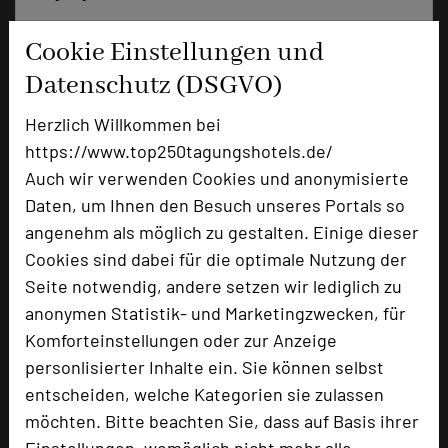
Ausstellungsfläche
500 qm
Cookie Einstellungen und
Zimmer
39
Datenschutz (DSGVO)
Doppelzimmer
24
Einzelzimmer
1
Herzlich Willkommen bei
Kleine Doppelzimmer
7
https://www.top250tagungshotels.de/
Suiten
1
Auch wir verwenden Cookies und anonymisierte
Juniorsuiten
6
Daten, um Ihnen den Besuch unseres Portals so
angenehm als möglich zu gestalten. Einige dieser
Cookies sind dabei für die optimale Nutzung der
Besonders geeignet für
Seite notwendig, andere setzen wir lediglich zu
anonymen Statistik- und Marketingzwecken, für
Komforteinstellungen oder zur Anzeige
Seminar, Konferenz, Klausur, Event, Kreativprozesse
personlisierter Inhalte ein. Sie können selbst
entscheiden, welche Kategorien sie zulassen
möchten. Bitte beachten Sie, dass auf Basis ihrer
2623 Seiten dieses Hotels wurden in den
Einstellungen, womöglich nicht mehr alle