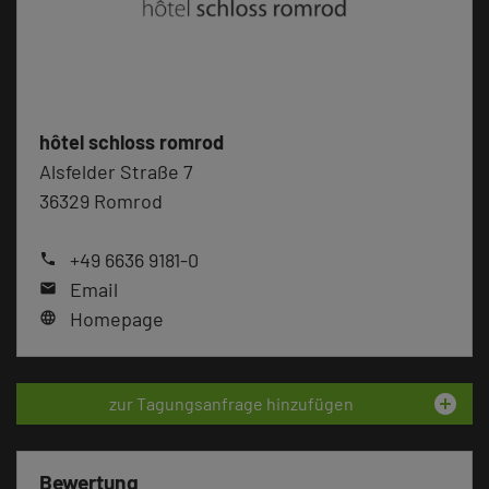
hôtel schloss romrod
Alsfelder Straße 7
36329 Romrod
+49 6636 9181-0
phone
Email
mail
Homepage
language
add_circle
zur Tagungsanfrage hinzufügen
Bewertung