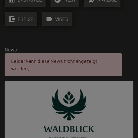
account_balance_wallet
videocam
PREISE
VIDEO
News
Fehler:
Leider kann diese News nicht angezeigt
werden.