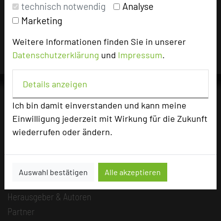
technisch notwendig
Analyse
Für die Verwendung der Bilder haben die jeweiligen Hotels die
Marketing
Nutzungsrechte für dieses Portal eingeräumt und sind dafür
verantwortlich.
Weitere Informationen finden Sie in unserer
Datenschutzerklärung
und
Impressum
.
Details anzeigen
Ich bin damit einverstanden und kann meine
Einwilligung jederzeit mit Wirkung für die Zukunft
Die Idee
wiederrufen oder ändern.
Über uns
Mission
Kategorie
Auswahl bestätigen
Alle akzeptieren
Team
Herausgeber & Autoren
Partner