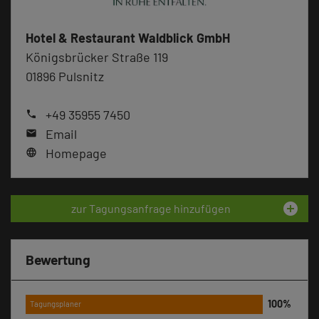
Hotel & Restaurant Waldblick GmbH
Königsbrücker Straße 119
01896 Pulsnitz
+49 35955 7450
phone
Email
mail
Homepage
language
add_circle
zur Tagungsanfrage hinzufügen
Bewertung
Tagungsplaner