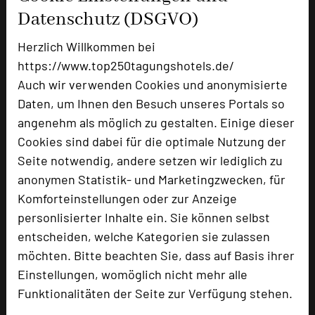
Einzelzimmer
2
Datenschutz (DSGVO)
Appartement
1
Studio
1
Herzlich Willkommen bei
Suite
1
https://www.top250tagungshotels.de/
Auch wir verwenden Cookies und anonymisierte
Daten, um Ihnen den Besuch unseres Portals so
Besonders geeignet für
angenehm als möglich zu gestalten. Einige dieser
Cookies sind dabei für die optimale Nutzung der
Seminar, Klausur, Event, Kreativprozesse
Seite notwendig, andere setzen wir lediglich zu
anonymen Statistik- und Marketingzwecken, für
Komforteinstellungen oder zur Anzeige
personlisierter Inhalte ein. Sie können selbst
326 Seiten dieses Hotels wurden in den vergangenen
entscheiden, welche Kategorien sie zulassen
30 Tagen auf diesem Portal aufgerufen.
möchten. Bitte beachten Sie, dass auf Basis ihrer
Einstellungen, womöglich nicht mehr alle
Funktionalitäten der Seite zur Verfügung stehen.
Impressum zum Hotel