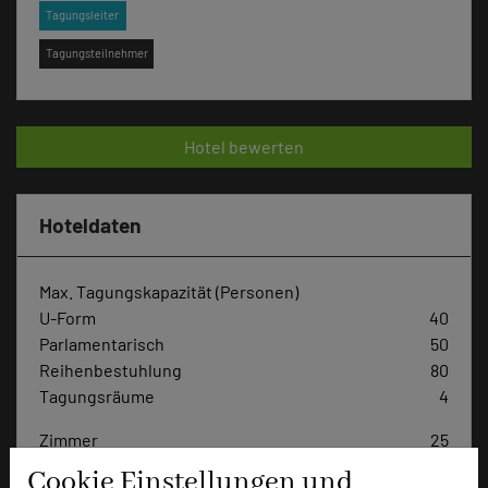
Tagungsleiter
Tagungsteilnehmer
Hotel bewerten
Hoteldaten
Max. Tagungskapazität (Personen)
U-Form
40
Parlamentarisch
50
Reihenbestuhlung
80
Tagungsräume
4
Zimmer
25
Doppelzimmer
20
Cookie Einstellungen und