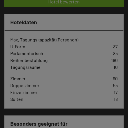
Hotel bewerten
Hoteldaten
Max. Tagungskapazität (Personen)
U-Form
37
Parlamentarisch
85
Reihenbestuhlung
180
Tagungsräume
10
Zimmer
90
Doppelzimmer
55
Einzelzimmer
17
Suiten
18
Besonders geeignet für