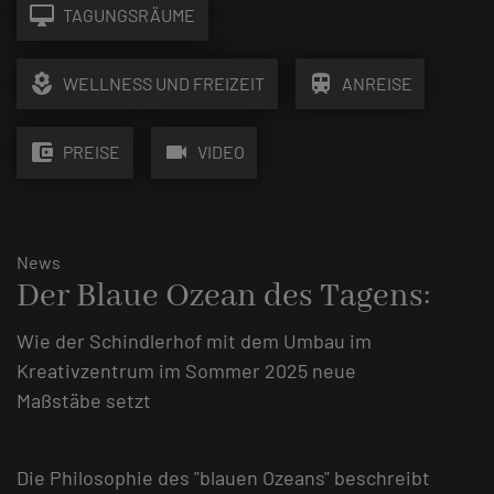
desktop_mac
TAGUNGSRÄUME
local_florist
train
WELLNESS UND FREIZEIT
ANREISE
account_balance_wallet
videocam
PREISE
VIDEO
News
Der Blaue Ozean des Tagens:
Wie der Schindlerhof mit dem Umbau im
Kreativzentrum im Sommer 2025 neue
Maßstäbe setzt
Die Philosophie des "blauen Ozeans" beschreibt