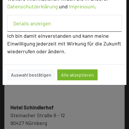
umsetzen – kontaktieren Sie uns für Ihre
Datenschutzerklärung
und
Impressum
.
individuelle Planung!
Details anzeigen
URL:
https://www.schindlerhof.de/tagen/
Ich bin damit einverstanden und kann meine
Einwilligung jederzeit mit Wirkung für die Zukunft
wiederrufen oder ändern.
Auswahl bestätigen
Alle akzeptieren
Hotel Schindlerhof
Steinacher Straße 6 - 12
90427 Nürnberg