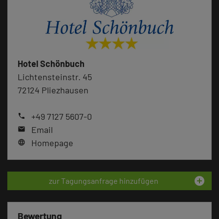
Hotel Schönbuch
Lichtensteinstr. 45
72124 Pliezhausen
+49 7127 5607-0
phone
Email
mail
Homepage
language
add_circle
zur Tagungsanfrage hinzufügen
Bewertung