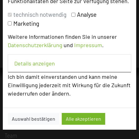
Funktionalitäten der Seite zur Verfügung stehen.
technisch notwendig
Analyse
Impressum zum Hotel
Marketing
Für die Verwendung der Bilder haben die jeweiligen Hotels die
Nutzungsrechte für dieses Portal eingeräumt und sind dafür
Weitere Informationen finden Sie in unserer
verantwortlich.
Datenschutzerklärung
und
Impressum
.
Details anzeigen
Ich bin damit einverstanden und kann meine
Einwilligung jederzeit mit Wirkung für die Zukunft
wiederrufen oder ändern.
Die Idee
Über uns
Mission
Auswahl bestätigen
Alle akzeptieren
Kategorie
Team