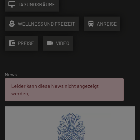
desktop_mac
TAGUNGSRÄUME
local_florist
train
WELLNESS UND FREIZEIT
ANREISE
account_balance_wallet
videocam
PREISE
VIDEO
News
Fehler:
Leider kann diese News nicht angezeigt
werden.