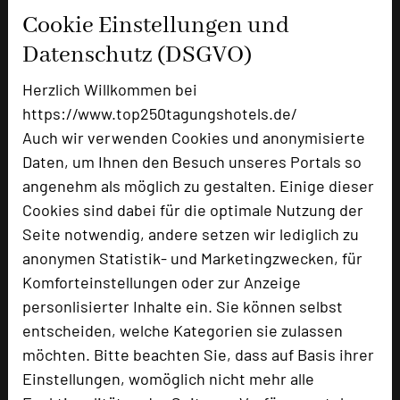
Cookie Einstellungen und
Ausstellungsfläche
350 qm
Datenschutz (DSGVO)
Zimmer
59
Doppelzimmer
39
Herzlich Willkommen bei
Einzelzimmer
18
https://www.top250tagungshotels.de/
Juniorsuiten
2
Auch wir verwenden Cookies und anonymisierte
Daten, um Ihnen den Besuch unseres Portals so
angenehm als möglich zu gestalten. Einige dieser
Besonders geeignet für
Cookies sind dabei für die optimale Nutzung der
Seite notwendig, andere setzen wir lediglich zu
anonymen Statistik- und Marketingzwecken, für
Seminar, Klausur, Event, Kreativprozesse
Komforteinstellungen oder zur Anzeige
personlisierter Inhalte ein. Sie können selbst
entscheiden, welche Kategorien sie zulassen
1550 Seiten dieses Hotels wurden in den
möchten. Bitte beachten Sie, dass auf Basis ihrer
vergangenen 30 Tagen auf diesem Portal aufgerufen.
Einstellungen, womöglich nicht mehr alle