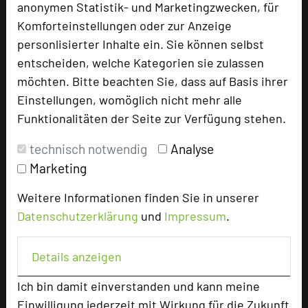
anonymen Statistik- und Marketingzwecken, für
Komforteinstellungen oder zur Anzeige
Tagungsplaner
personlisierter Inhalte ein. Sie können selbst
Tagungsleiter
entscheiden, welche Kategorien sie zulassen
Tagungsteilnehmer
möchten. Bitte beachten Sie, dass auf Basis ihrer
Einstellungen, womöglich nicht mehr alle
Funktionalitäten der Seite zur Verfügung stehen.
Hotel bewerten
technisch notwendig
Analyse
Marketing
Hoteldaten
Weitere Informationen finden Sie in unserer
Datenschutzerklärung
und
Impressum
.
Max. Tagungskapazität (Personen)
U-Form
273
Parlamentarisch
475
Details anzeigen
Reihenbestuhlung
728
Ich bin damit einverstanden und kann meine
Tagungsräume
13
Einwilligung jederzeit mit Wirkung für die Zukunft