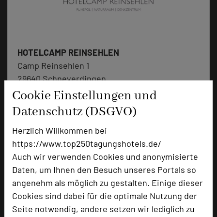
HOTELCAMP REINSEHLEN
Camp Reinsehlen 1
29640 Schneverdingen
Cookie Einstellungen und
+49 5198 983-0
phone
Datenschutz (DSGVO)
Email
mail
Herzlich Willkommen bei
Homepage
language
https://www.top250tagungshotels.de/
Auch wir verwenden Cookies und anonymisierte
add_circle
zur Tagungsanfrage hinzufügen
Daten, um Ihnen den Besuch unseres Portals so
angenehm als möglich zu gestalten. Einige dieser
Cookies sind dabei für die optimale Nutzung der
Bewertung
Seite notwendig, andere setzen wir lediglich zu