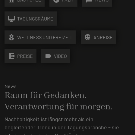
desktop_mac
TAGUNGSRÄUME
local_florist
train
WELLNESS UND FREIZEIT
ANREISE
account_balance_wallet
videocam
PREISE
VIDEO
News
Raum für Gedanken.
Verantwortung für morgen.
Nachhaltigkeit ist längst mehr als ein
begleitender Trend in der Tagungsbranche – sie