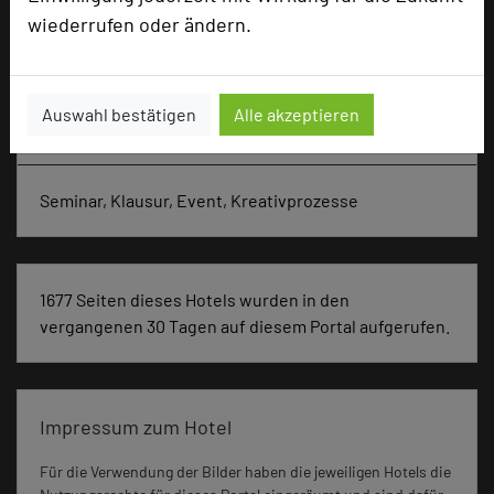
Zimmer
91
wiederrufen oder ändern.
Doppelzimmer
91
Auswahl bestätigen
Alle akzeptieren
Besonders geeignet für
Seminar, Klausur, Event, Kreativprozesse
1677 Seiten dieses Hotels wurden in den
vergangenen 30 Tagen auf diesem Portal aufgerufen.
Impressum zum Hotel
Für die Verwendung der Bilder haben die jeweiligen Hotels die