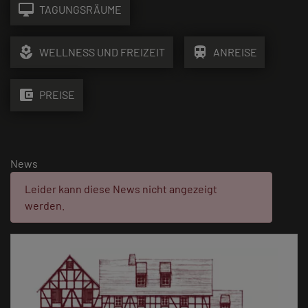
desktop_mac
TAGUNGSRÄUME
local_florist
train
WELLNESS UND FREIZEIT
ANREISE
account_balance_wallet
PREISE
News
Fehler:
Leider kann diese News nicht angezeigt
werden.