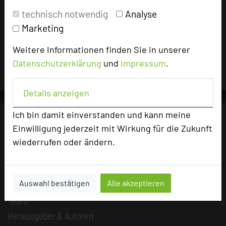
Impressum zum Hotel
technisch notwendig
Analyse
Für die Verwendung der Bilder haben die jeweiligen Hotels die
Marketing
Nutzungsrechte für dieses Portal eingeräumt und sind dafür
verantwortlich.
Weitere Informationen finden Sie in unserer
Datenschutzerklärung
und
Impressum
.
Details anzeigen
Ich bin damit einverstanden und kann meine
Einwilligung jederzeit mit Wirkung für die Zukunft
Die Idee
wiederrufen oder ändern.
Über uns
Mission
Auswahl bestätigen
Alle akzeptieren
Kategorie
Team
Herausgeber & Autoren