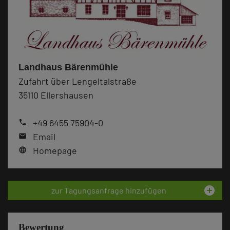
Landhaus Bärenmühle
Zufahrt über Lengeltalstraße
35110 Ellershausen
+49 6455 75904-0
phone
Email
mail
Homepage
language
add_circle
zur Tagungsanfrage hinzufügen
Bewertung