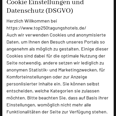
Cookie Einstellungen und
Zimmer
23
Datenschutz (DSGVO)
Doppelzimmer
16
Herzlich Willkommen bei
Suiten
5
Appartement, 5 Fahrminuten entfernt
2
https://www.top250tagungshotels.de/
Auch wir verwenden Cookies und anonymisierte
Daten, um Ihnen den Besuch unseres Portals so
angenehm als möglich zu gestalten. Einige dieser
Besonders geeignet für
Cookies sind dabei für die optimale Nutzung der
Seite notwendig, andere setzen wir lediglich zu
Seminar, Klausur, Kreativprozesse
anonymen Statistik- und Marketingzwecken, für
Komforteinstellungen oder zur Anzeige
personlisierter Inhalte ein. Sie können selbst
4901 Seiten dieses Hotels wurden in den
entscheiden, welche Kategorien sie zulassen
vergangenen 30 Tagen auf diesem Portal aufgerufen.
möchten. Bitte beachten Sie, dass auf Basis ihrer
Einstellungen, womöglich nicht mehr alle
Funktionalitäten der Seite zur Verfügung stehen.