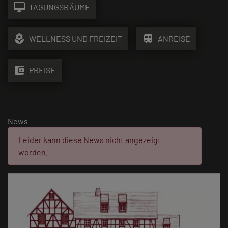
desktop_mac
TAGUNGSRÄUME
local_florist
train
WELLNESS UND FREIZEIT
ANREISE
account_balance_wallet
PREISE
News
Fehler:
Leider kann diese News nicht angezeigt
werden.