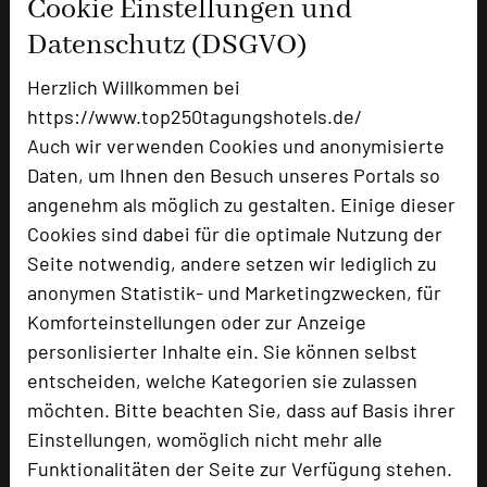
Cookie Einstellungen und
Zimmer
23
Datenschutz (DSGVO)
Doppelzimmer
16
Herzlich Willkommen bei
Suiten
5
Appartement, 5 Fahrminuten entfernt
2
https://www.top250tagungshotels.de/
Auch wir verwenden Cookies und anonymisierte
Daten, um Ihnen den Besuch unseres Portals so
angenehm als möglich zu gestalten. Einige dieser
Besonders geeignet für
Cookies sind dabei für die optimale Nutzung der
Seite notwendig, andere setzen wir lediglich zu
Seminar, Klausur, Kreativprozesse
anonymen Statistik- und Marketingzwecken, für
Komforteinstellungen oder zur Anzeige
personlisierter Inhalte ein. Sie können selbst
5070 Seiten dieses Hotels wurden in den
entscheiden, welche Kategorien sie zulassen
vergangenen 30 Tagen auf diesem Portal aufgerufen.
möchten. Bitte beachten Sie, dass auf Basis ihrer
Einstellungen, womöglich nicht mehr alle
Funktionalitäten der Seite zur Verfügung stehen.