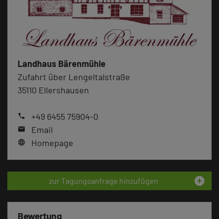
Landhaus Bärenmühle
Zufahrt über Lengeltalstraße
35110 Ellershausen
+49 6455 75904-0
phone
Email
mail
Homepage
language
add_circle
zur Tagungsanfrage hinzufügen
Bewertung