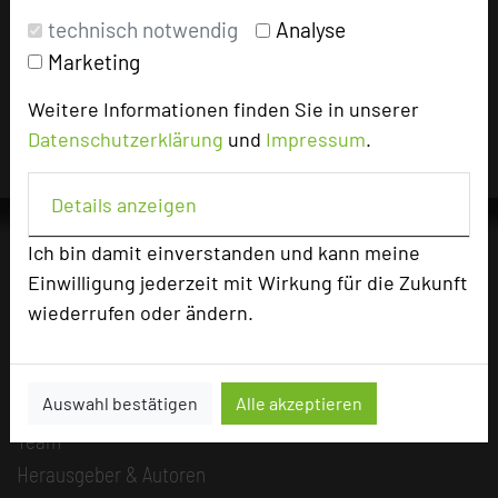
Impressum zum Hotel
technisch notwendig
Analyse
Für die Verwendung der Bilder haben die jeweiligen Hotels die
Marketing
Nutzungsrechte für dieses Portal eingeräumt und sind dafür
verantwortlich.
Weitere Informationen finden Sie in unserer
Datenschutzerklärung
und
Impressum
.
Details anzeigen
Ich bin damit einverstanden und kann meine
Einwilligung jederzeit mit Wirkung für die Zukunft
Die Idee
wiederrufen oder ändern.
Über uns
Mission
Auswahl bestätigen
Alle akzeptieren
Kategorie
Team
Herausgeber & Autoren