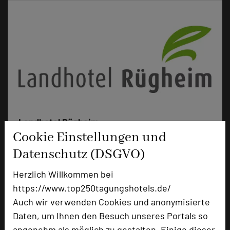
Landhotel Rügheim
Cookie Einstellungen und
Schlossweg 1
97461 Rügheim
Datenschutz (DSGVO)
Herzlich Willkommen bei
+49 9523 50293-0
phone
https://www.top250tagungshotels.de/
Email
mail
Auch wir verwenden Cookies und anonymisierte
Homepage
language
Daten, um Ihnen den Besuch unseres Portals so
angenehm als möglich zu gestalten. Einige dieser