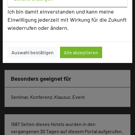
Reihenbestuhlung
90
Ich bin damit einverstanden und kann meine
Tagungsräume
6
Einwilligung jederzeit mit Wirkung für die Zukunft
Ausstellungsfläche
300 qm
wiederrufen oder ändern.
Zimmer
57
Doppelzimmer
53
Auswahl bestätigen
Alle akzeptieren
Einzelzimmer
4
Besonders geeignet für
Seminar, Konferenz, Klausur, Event
1687 Seiten dieses Hotels wurden in den
vergangenen 30 Tagen auf diesem Portal aufgerufen.