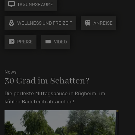
desktop_mac
TAGUNGSRÄUME
local_florist
train
WELLNESS UND FREIZEIT
ANREISE
account_balance_wallet
videocam
PREISE
VIDEO
News
30 Grad im Schatten?
Die perfekte MIttagspause in Rügheim: im
kühlen Badeteich abtauchen!