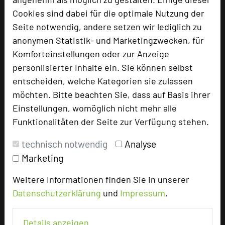
Cookies sind dabei für die optimale Nutzung der
add_circle
zur Tagungsanfrage hinzufügen
Seite notwendig, andere setzen wir lediglich zu
anonymen Statistik- und Marketingzwecken, für
Bewertung
Komforteinstellungen oder zur Anzeige
personlisierter Inhalte ein. Sie können selbst
entscheiden, welche Kategorien sie zulassen
Tagungsleiter
möchten. Bitte beachten Sie, dass auf Basis ihrer
Einstellungen, womöglich nicht mehr alle
Funktionalitäten der Seite zur Verfügung stehen.
Hotel bewerten
technisch notwendig
Analyse
Marketing
Hoteldaten
Weitere Informationen finden Sie in unserer
Datenschutzerklärung
und
Impressum
.
Max. Tagungskapazität (Personen)
U-Form
32
Details anzeigen
Parlamentarisch
48