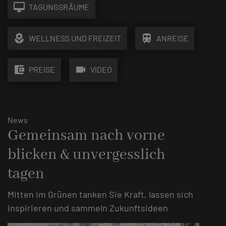
desktop_mac
TAGUNGSRÄUME
local_florist
train
WELLNESS UND FREIZEIT
ANREISE
account_balance_wallet
videocam
PREISE
VIDEO
News
Gemeinsam nach vorne
blicken & unvergesslich
tagen
Mitten im Grünen tanken Sie Kraft, lassen sich
inspirieren und sammeln Zukunftsideen