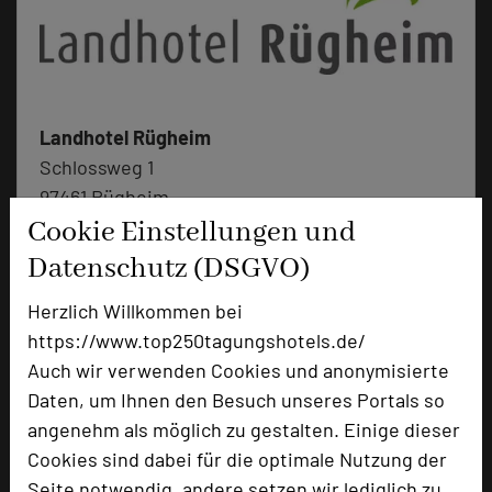
Landhotel Rügheim
Schlossweg 1
97461 Rügheim
Cookie Einstellungen und
+49 9523 50293-0
phone
Datenschutz (DSGVO)
Email
mail
Herzlich Willkommen bei
Homepage
language
https://www.top250tagungshotels.de/
Auch wir verwenden Cookies und anonymisierte
Daten, um Ihnen den Besuch unseres Portals so
add_circle
zur Tagungsanfrage hinzufügen
angenehm als möglich zu gestalten. Einige dieser
Cookies sind dabei für die optimale Nutzung der
Bewertung
Seite notwendig, andere setzen wir lediglich zu