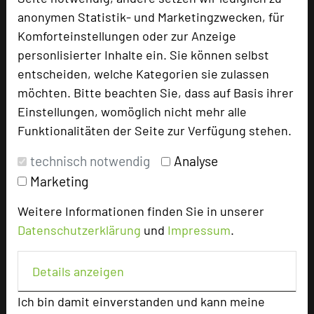
anonymen Statistik- und Marketingzwecken, für
Komforteinstellungen oder zur Anzeige
Tagungsleiter
personlisierter Inhalte ein. Sie können selbst
entscheiden, welche Kategorien sie zulassen
möchten. Bitte beachten Sie, dass auf Basis ihrer
Hotel bewerten
Einstellungen, womöglich nicht mehr alle
Funktionalitäten der Seite zur Verfügung stehen.
Hoteldaten
technisch notwendig
Analyse
Marketing
Max. Tagungskapazität (Personen)
Weitere Informationen finden Sie in unserer
U-Form
32
Datenschutzerklärung
und
Impressum
.
Parlamentarisch
48
Reihenbestuhlung
90
Tagungsräume
6
Details anzeigen
Ausstellungsfläche
300 qm
Ich bin damit einverstanden und kann meine