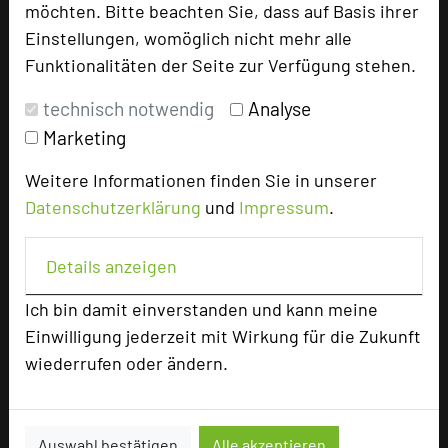
möchten. Bitte beachten Sie, dass auf Basis ihrer
Hoteldaten
Einstellungen, womöglich nicht mehr alle
Funktionalitäten der Seite zur Verfügung stehen.
Max. Tagungskapazität (Personen)
technisch notwendig
Analyse
U-Form
40
Parlamentarisch
120
Marketing
Reihenbestuhlung
200
Weitere Informationen finden Sie in unserer
Tagungsräume
5
Datenschutzerklärung
und
Impressum
.
Zimmer
128
Doppelzimmer
77
Details anzeigen
Einzelzimmer
51
Ich bin damit einverstanden und kann meine
Einwilligung jederzeit mit Wirkung für die Zukunft
Besonders geeignet für
wiederrufen oder ändern.
Seminar, Konferenz, Klausur
Auswahl bestätigen
Alle akzeptieren