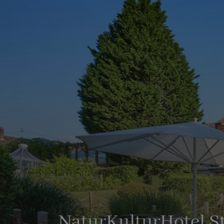
NaturKulturHotel S