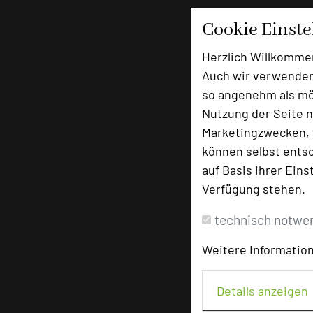
Cookie Einst
Herzlich Willkomme
Auch wir verwenden
so angenehm als mög
Nutzung der Seite n
Marketingzwecken, f
können selbst entsc
auf Basis ihrer Eins
Verfügung stehen.
technisch notwe
Weitere Information
Details anzeigen