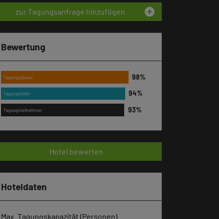
add_circle
zur Tagungsanfrage hinzufügen
Bewertung
Tagungsplaner
Tagungsleiter
Tagungsteilnehmer
Hotel bewerten
Hoteldaten
Max. Tagungskapazität (Personen)