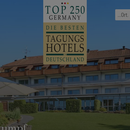
...
Ort
,
tumpf