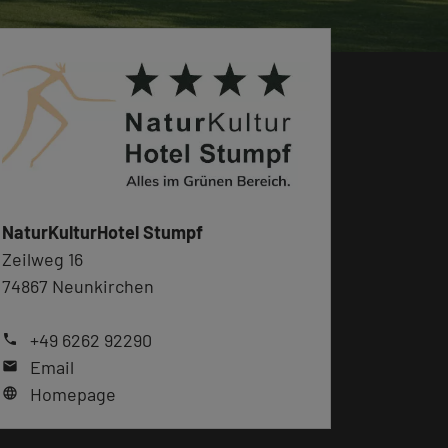
NaturKulturHotel Stumpf
Zeilweg 16
74867 Neunkirchen
+49 6262 92290
phone
Email
mail
Homepage
language