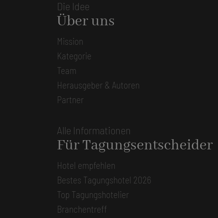
Die Idee
Über uns
Mission
Kategorie
Team
Herausgeber & Autoren
Partner
Alle Informationen
Für Tagungsentscheider
Hotel empfehlen
Bestes Tagungshotel 2026
Top Tagungshotelier
Branchentreff