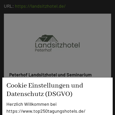
URL:
https://landsitzhotel.de/
Peterhof Landsitzhotel und Seminarium
Dorfstraße 23
Cookie Einstellungen und
25569 Hodorf
Datenschutz (DSGVO)
+49 4821 403010
phone
Herzlich Willkommen bei
Email
mail
https://www.top250tagungshotels.de/