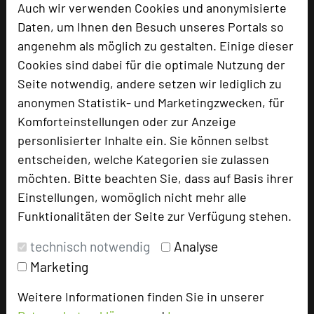
Homepage
language
Auch wir verwenden Cookies und anonymisierte
Daten, um Ihnen den Besuch unseres Portals so
angenehm als möglich zu gestalten. Einige dieser
add_circle
zur Tagungsanfrage hinzufügen
Cookies sind dabei für die optimale Nutzung der
Seite notwendig, andere setzen wir lediglich zu
anonymen Statistik- und Marketingzwecken, für
Bewertung
Komforteinstellungen oder zur Anzeige
personlisierter Inhalte ein. Sie können selbst
Tagungsplaner
entscheiden, welche Kategorien sie zulassen
möchten. Bitte beachten Sie, dass auf Basis ihrer
Tagungsleiter
Einstellungen, womöglich nicht mehr alle
Tagungsteilnehmer
Funktionalitäten der Seite zur Verfügung stehen.
technisch notwendig
Analyse
Hotel bewerten
Marketing
Weitere Informationen finden Sie in unserer
Hoteldaten