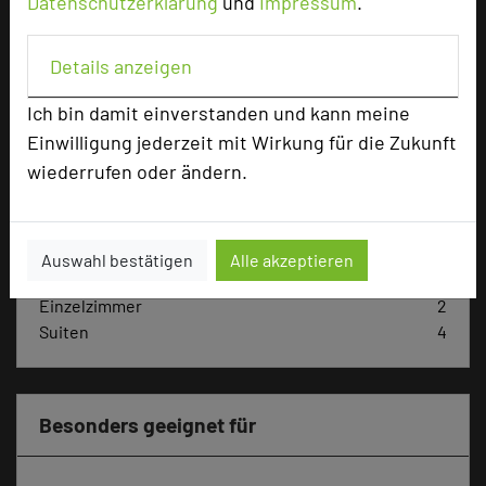
Datenschutzerklärung
und
Impressum
.
Max. Tagungskapazität (Personen)
Details anzeigen
U-Form
25
Ich bin damit einverstanden und kann meine
Parlamentarisch
40
Einwilligung jederzeit mit Wirkung für die Zukunft
Reihenbestuhlung
100
Tagungsräume
3
wiederrufen oder ändern.
Ausstellungsfläche
350 qm
Zimmer
20
Auswahl bestätigen
Alle akzeptieren
Doppelzimmer
14
Einzelzimmer
2
Suiten
4
Besonders geeignet für