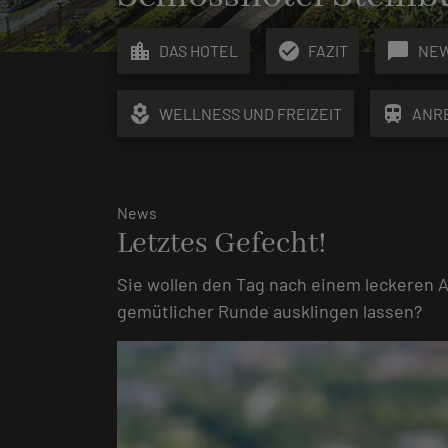
location_city
check_circle
chat_bubble
DAS HOTEL
FAZIT
NE
local_florist
train
WELLNESS UND FREIZEIT
ANR
News
Letztes Gefecht!
Sie wollen den Tag nach einem leckeren 
gemütlicher Runde ausklingen lassen?