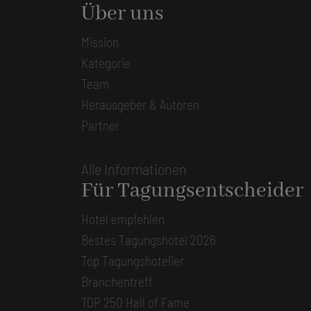
Über uns
Mission
Kategorie
Team
Herausgeber & Autoren
Partner
Alle Informationen
Für Tagungsentscheider
Hotel empfehlen
Bestes Tagungshotel 2026
Top Tagungshotelier
Branchentreff
TOP 250 Hall of Fame