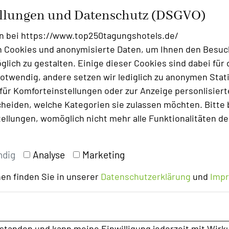
ellungen und Datenschutz (DSGVO)
r servieren Ihnen Bier, Wein oder
n bei https://www.top250tagungshotels.de/
Veranstaltung.
 Cookies und anonymisierte Daten, um Ihnen den Besuc
lich zu gestalten. Einige dieser Cookies sind dabei für 
otwendig, andere setzen wir lediglich zu anonymen Stati
sichern! Unser Veranstaltungsteam freut
ür Komforteinstellungen oder zur Anzeige personlisierter
ng@steinburg.com.
heiden, welche Kategorien sie zulassen möchten. Bitte 
tellungen, womöglich nicht mehr alle Funktionalitäten de
ndig
Analyse
Marketing
en finden Sie in unserer
Datenschutzerklärung
und
Imp
rstanden und kann meine Einwilligung jederzeit mit Wirk