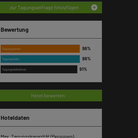
add_circle
zur Tagungsanfrage hinzufügen
Bewertung
Tagungsplaner
Tagungsleiter
Tagungsteilnehmer
Hotel bewerten
Hoteldaten
Max. Tagungskapazität (Personen)