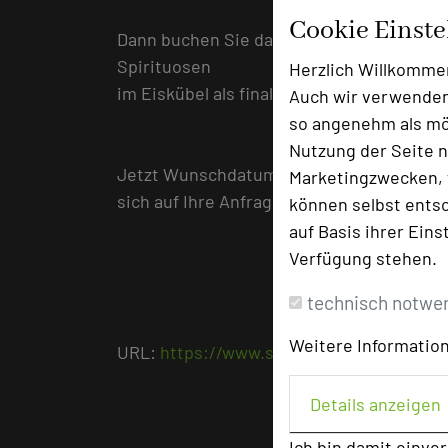
Cookie Einst
Dann buchen Sie das “Letzte Gefecht”: Wi
Spirituosen
Herzlich Willkomme
im Eiskübel als finalen Absacker für Ihre 
Auch wir verwenden
so angenehm als mög
Nutzung der Seite n
Jetzt Wunschdatum für Ihre Tagung 2026 
Marketingzwecken, f
sich auf Ihre Anfrage unter veranstaltu
können selbst entsc
auf Basis ihrer Eins
Verfügung stehen.
technisch notwe
Weitere Information
URL:
https://www.steinburg.com/
Details anzeigen
Ich bin damit einve