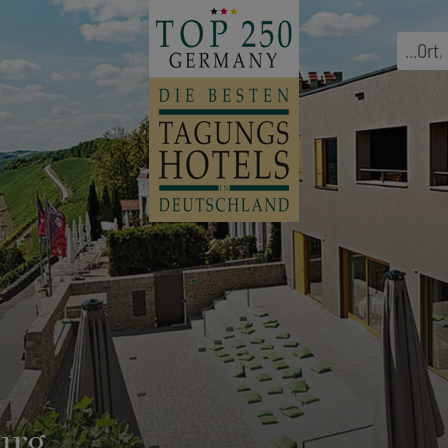
...
Ort
,
urg