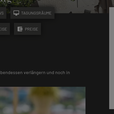
desktop_mac
WS
TAGUNGSRÄUME
account_balance_wallet
EISE
PREISE
Abendessen verlängern und noch in