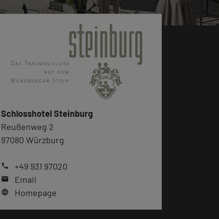
Schlosshotel Steinburg
Reußenweg 2
97080 Würzburg
+49 931 97020
phone
Email
mail
Homepage
language