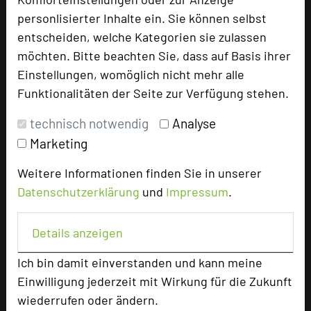
personlisierter Inhalte ein. Sie können selbst
Ansprechpartner
entscheiden, welche Kategorien sie zulassen
Kontakt
möchten. Bitte beachten Sie, dass auf Basis ihrer
Einstellungen, womöglich nicht mehr alle
Alle Informationen
Funktionalitäten der Seite zur Verfügung stehen.
Für Hotels
technisch notwendig
Analyse
Bewerbung zur Neuaufnahme
Marketing
Top 250 Germany Inside
MICE Start
Weitere Informationen finden Sie in unserer
Datenschutzerklärung
und
Impressum
.
Login
Details anzeigen
Alle Informationen
Beliebte Suchlisten
Ich bin damit einverstanden und kann meine
Baden-Württemberg
Einwilligung jederzeit mit Wirkung für die Zukunft
wiederrufen oder ändern.
Bayern