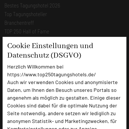
Bestes Tagungshotel 2026
Top Tagungshotelier
Branchentreff
TOP 250 Hall of Fame
Bilder der Preisverleihung
Cookie Einstellungen und
Datenschutz (DSGVO)
Alle Informationen
Beliebte Suchlisten
Herzlich Willkommen bei
https://www.top250tagungshotels.de/
Profisuche
Auch wir verwenden Cookies und anonymisierte
Seminar
Daten, um Ihnen den Besuch unseres Portals so
Konferenz
angenehm als möglich zu gestalten. Einige dieser
Klausur
Cookies sind dabei für die optimale Nutzung der
Event
Seite notwendig, andere setzen wir lediglich zu
Kreativformate
anonymen Statistik- und Marketingzwecken, für
Komforteinstellungen oder zur Anzeige