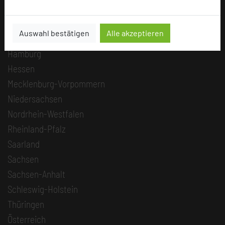
Berlin
Brandenburg
Auswahl bestätigen
Alle akzeptieren
Bremen
Hamburg
Hessen
Mecklenburg-Vorpommern
Niedersachsen
Nordrhein-Westfalen
Rheinland-Pfalz
Saarland
Sachsen
Sachsen-Anhalt
Schleswig-Holstein
Thüringen
Österreich