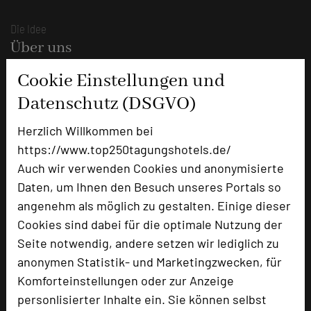
Die Idee
Über uns
Mission
Cookie Einstellungen und
Kategorie
Datenschutz (DSGVO)
Team
Herzlich Willkommen bei
Herausgeber & Autoren
https://www.top250tagungshotels.de/
Partner
Auch wir verwenden Cookies und anonymisierte
Daten, um Ihnen den Besuch unseres Portals so
Alle Informationen
angenehm als möglich zu gestalten. Einige dieser
Für Tagungsentscheider
Cookies sind dabei für die optimale Nutzung der
Seite notwendig, andere setzen wir lediglich zu
Hotel empfehlen
anonymen Statistik- und Marketingzwecken, für
Bestes Tagungshotel 2026
Komforteinstellungen oder zur Anzeige
Top Tagungshotelier
personlisierter Inhalte ein. Sie können selbst
Branchentreff