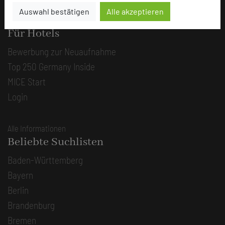
Auswahl bestätigen
Alle akzeptieren
Alle Informationen
Für Hotels
Bewerbung zur Neuaufnahme
Top 250 Germany Inside
MICE Start
Login
Alle Informationen
Beliebte Suchlisten
Baden-Württemberg
Bayern
Berlin
Brandenburg
Bremen