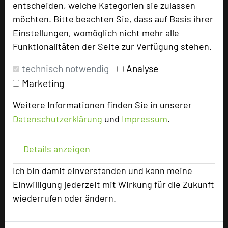
entscheiden, welche Kategorien sie zulassen
TOP 250 Hall of Fame
möchten. Bitte beachten Sie, dass auf Basis ihrer
Bilder der Preisverleihung
Einstellungen, womöglich nicht mehr alle
Funktionalitäten der Seite zur Verfügung stehen.
Alle Informationen
technisch notwendig
Analyse
Beliebte Suchlisten
Marketing
Profisuche
Weitere Informationen finden Sie in unserer
Seminar
Datenschutzerklärung
und
Impressum
.
Konferenz
Klausur
Details anzeigen
Event
Kreativformate
Ich bin damit einverstanden und kann meine
Einwilligung jederzeit mit Wirkung für die Zukunft
wiederrufen oder ändern.
Ansprechpartner
Kontakt