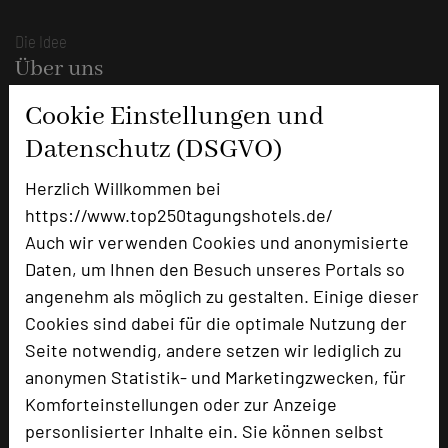
Die Idee
Über uns
Mission
Cookie Einstellungen und
Kategorie
Datenschutz (DSGVO)
Team
Herzlich Willkommen bei
Herausgeber & Autoren
https://www.top250tagungshotels.de/
Partner
Auch wir verwenden Cookies und anonymisierte
Daten, um Ihnen den Besuch unseres Portals so
Alle Informationen
angenehm als möglich zu gestalten. Einige dieser
Für Tagungsentscheider
Cookies sind dabei für die optimale Nutzung der
Seite notwendig, andere setzen wir lediglich zu
Hotel empfehlen
anonymen Statistik- und Marketingzwecken, für
Bestes Tagungshotel 2026
Komforteinstellungen oder zur Anzeige
Top Tagungshotelier
personlisierter Inhalte ein. Sie können selbst
Branchentreff