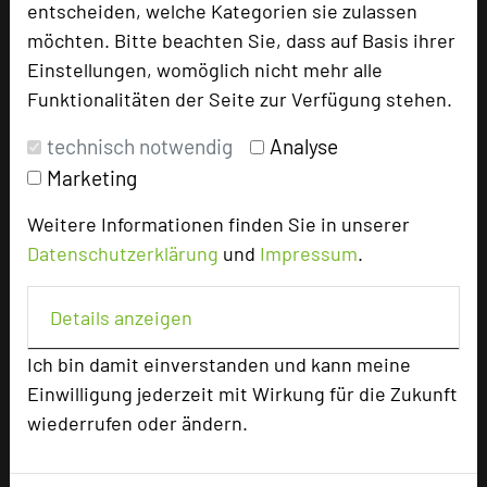
entscheiden, welche Kategorien sie zulassen
TOP 250 Hall of Fame
möchten. Bitte beachten Sie, dass auf Basis ihrer
Bilder der Preisverleihung
Einstellungen, womöglich nicht mehr alle
Funktionalitäten der Seite zur Verfügung stehen.
Alle Informationen
technisch notwendig
Analyse
Beliebte Suchlisten
Marketing
Profisuche
Weitere Informationen finden Sie in unserer
Seminar
Datenschutzerklärung
und
Impressum
.
Konferenz
Klausur
Details anzeigen
Event
Kreativformate
Ich bin damit einverstanden und kann meine
Einwilligung jederzeit mit Wirkung für die Zukunft
wiederrufen oder ändern.
Ansprechpartner
Kontakt