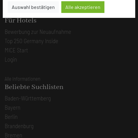
Auswahl bestätigen
Alle akzeptieren
Alle Informationen
Für Hotels
Bewerbung zur Neuaufnahme
Top 250 Germany Inside
MICE Start
Login
Alle Informationen
Beliebte Suchlisten
Baden-Württemberg
Bayern
Berlin
Brandenburg
Bremen