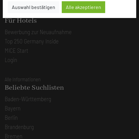
Auswahl bestätigen
Alle akzeptieren
Alle Informationen
Für Hotels
Bewerbung zur Neuaufnahme
Top 250 Germany Inside
MICE Start
Login
Alle Informationen
Beliebte Suchlisten
Baden-Württemberg
Bayern
Berlin
Brandenburg
Bremen