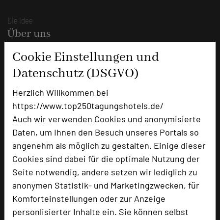
Die Idee
Über uns
Mission
Cookie Einstellungen und
Kategorie
Datenschutz (DSGVO)
Team
Herzlich Willkommen bei
Herausgeber & Autoren
https://www.top250tagungshotels.de/
Partner
Auch wir verwenden Cookies und anonymisierte
Daten, um Ihnen den Besuch unseres Portals so
Alle Informationen
angenehm als möglich zu gestalten. Einige dieser
Für Tagungsentscheider
Cookies sind dabei für die optimale Nutzung der
Seite notwendig, andere setzen wir lediglich zu
Hotel empfehlen
anonymen Statistik- und Marketingzwecken, für
Bestes Tagungshotel 2026
Komforteinstellungen oder zur Anzeige
Top Tagungshotelier
personlisierter Inhalte ein. Sie können selbst
Branchentreff