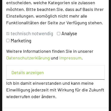
entscheiden, welche Kategorien sie zulassen
TOP 250 Hall of Fame
möchten. Bitte beachten Sie, dass auf Basis ihrer
Bilder der Preisverleihung
Einstellungen, womöglich nicht mehr alle
Funktionalitäten der Seite zur Verfügung stehen.
Alle Informationen
technisch notwendig
Analyse
Beliebte Suchlisten
Marketing
Profisuche
Weitere Informationen finden Sie in unserer
Seminar
Datenschutzerklärung
und
Impressum
.
Konferenz
Klausur
Details anzeigen
Event
Kreativformate
Ich bin damit einverstanden und kann meine
Einwilligung jederzeit mit Wirkung für die Zukunft
wiederrufen oder ändern.
Ansprechpartner
Kontakt