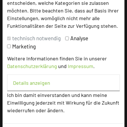
entscheiden, welche Kategorien sie zulassen
TOP 250 Hall of Fame
möchten. Bitte beachten Sie, dass auf Basis ihrer
Bilder der Preisverleihung
Einstellungen, womöglich nicht mehr alle
Funktionalitäten der Seite zur Verfügung stehen.
Alle Informationen
technisch notwendig
Analyse
Beliebte Suchlisten
Marketing
Profisuche
Weitere Informationen finden Sie in unserer
Seminar
Datenschutzerklärung
und
Impressum
.
Konferenz
Klausur
Details anzeigen
Event
Kreativformate
Ich bin damit einverstanden und kann meine
Einwilligung jederzeit mit Wirkung für die Zukunft
wiederrufen oder ändern.
Ansprechpartner
Kontakt