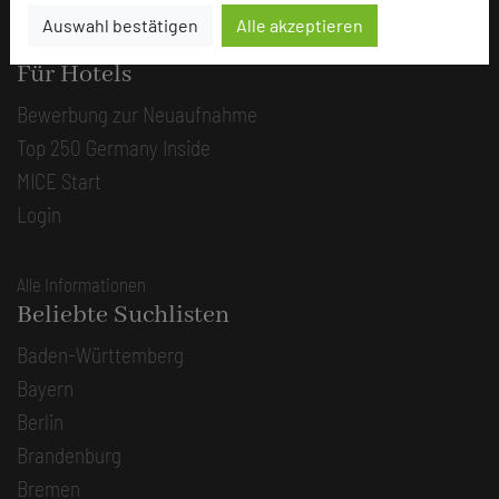
Auswahl bestätigen
Alle akzeptieren
Alle Informationen
Für Hotels
Bewerbung zur Neuaufnahme
Top 250 Germany Inside
MICE Start
Login
Alle Informationen
Beliebte Suchlisten
Baden-Württemberg
Bayern
Berlin
Brandenburg
Bremen