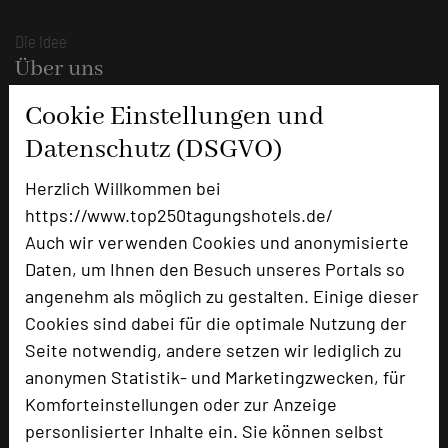
Die Idee
Über uns
Mission
Cookie Einstellungen und
Kategorie
Datenschutz (DSGVO)
Team
Herzlich Willkommen bei
Herausgeber & Autoren
https://www.top250tagungshotels.de/
Partner
Auch wir verwenden Cookies und anonymisierte
Daten, um Ihnen den Besuch unseres Portals so
Alle Informationen
angenehm als möglich zu gestalten. Einige dieser
Für Tagungsentscheider
Cookies sind dabei für die optimale Nutzung der
Seite notwendig, andere setzen wir lediglich zu
Hotel empfehlen
anonymen Statistik- und Marketingzwecken, für
Bestes Tagungshotel 2026
Komforteinstellungen oder zur Anzeige
Top Tagungshotelier
personlisierter Inhalte ein. Sie können selbst
Branchentreff