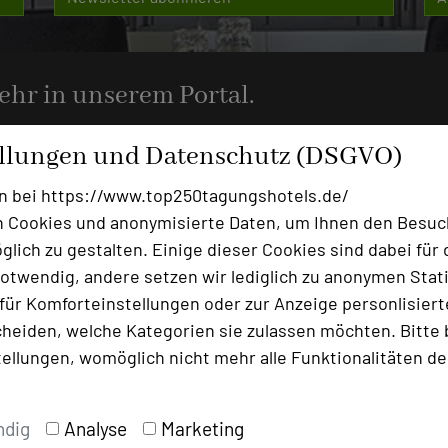
mehr in unserem Portal.
ellungen und Datenschutz (DSGVO)
n bei https://www.top250tagungshotels.de/
 Cookies und anonymisierte Daten, um Ihnen den Besuc
Ansprechpartner
lich zu gestalten. Einige dieser Cookies sind dabei für 
Kontakt
otwendig, andere setzen wir lediglich zu anonymen Stati
ür Komforteinstellungen oder zur Anzeige personlisierter
heiden, welche Kategorien sie zulassen möchten. Bitte 
Alle Informationen
tellungen, womöglich nicht mehr alle Funktionalitäten de
Für Hotels
Bewerbung zur Neuaufnahm
ndig
Analyse
Marketing
Top 250 Germany Inside