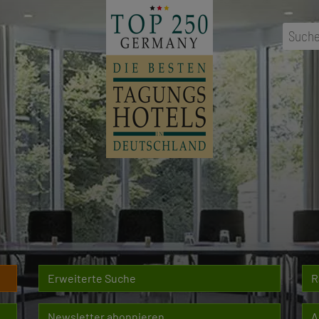
...
Ort
,
Erweiterte Suche
R
Newsletter abonnieren
A