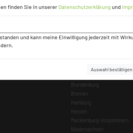
en finden Sie in unserer
Datenschutzerklärung
und
Imp
MICE Start
Login
Alle Informationen
rstanden und kann meine Einwilligung jederzeit mit Wirk
Beliebte Suchli
ndern.
Baden-Württemberg
Bayern
Auswahl bestätigen
Berlin
Brandenburg
Bremen
Hamburg
Hessen
Mecklenburg-Vorpommern
Niedersachsen