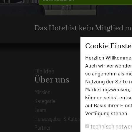
Das Hotel ist kein Mitglied 
Cookie Einst
Herzlich Willkomme
Auch wir verwenden
Die Idee
so angenehm als mög
Über uns
Nutzung der Seite n
Marketingzwecken, f
Mission
können selbst entsc
Kategorie
auf Basis ihrer Eins
Team
Verfügung stehen.
Herausgeber & Autoren
technisch notwe
Partner