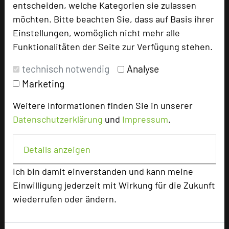
entscheiden, welche Kategorien sie zulassen
TOP 250 Hall of Fame
möchten. Bitte beachten Sie, dass auf Basis ihrer
Bilder der Preisverleihung
Einstellungen, womöglich nicht mehr alle
Funktionalitäten der Seite zur Verfügung stehen.
Alle Informationen
technisch notwendig
Analyse
Beliebte Suchlisten
Marketing
Profisuche
Weitere Informationen finden Sie in unserer
Seminar
Datenschutzerklärung
und
Impressum
.
Konferenz
Klausur
Details anzeigen
Event
Kreativformate
Ich bin damit einverstanden und kann meine
Einwilligung jederzeit mit Wirkung für die Zukunft
wiederrufen oder ändern.
Ansprechpartner
Kontakt