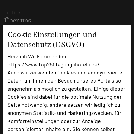
Die Idee
Über uns
Mission
Cookie Einstellungen und
Kategorie
Datenschutz (DSGVO)
Team
Herzlich Willkommen bei
Herausgeber & Autoren
https://www.top250tagungshotels.de/
Partner
Auch wir verwenden Cookies und anonymisierte
Daten, um Ihnen den Besuch unseres Portals so
Alle Informationen
angenehm als möglich zu gestalten. Einige dieser
Für Tagungsentscheider
Cookies sind dabei für die optimale Nutzung der
Seite notwendig, andere setzen wir lediglich zu
Hotel empfehlen
anonymen Statistik- und Marketingzwecken, für
Bestes Tagungshotel 2026
Komforteinstellungen oder zur Anzeige
Top Tagungshotelier
personlisierter Inhalte ein. Sie können selbst
Branchentreff