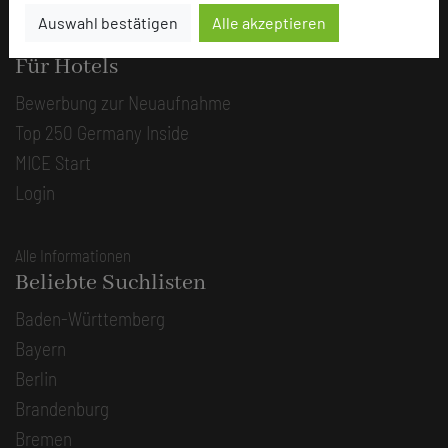
Auswahl bestätigen
Alle akzeptieren
Alle Informationen
Für Hotels
Bewerbung zur Neuaufnahme
Top 250 Germany Inside
MICE Start
Login
Alle Informationen
Beliebte Suchlisten
Baden-Württemberg
Bayern
Berlin
Brandenburg
Bremen