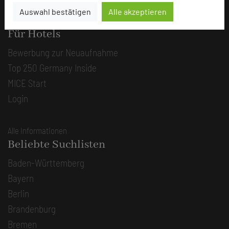
Auswahl bestätigen
Alle akzeptieren
Alle Informationen
Für Hotels
Bewerbung zur Neuaufnahme
Top 250 Germany Inside
MICE Start
Login
Alle Informationen
Beliebte Suchlisten
Baden-Württemberg
Bayern
Berlin
Brandenburg
Bremen