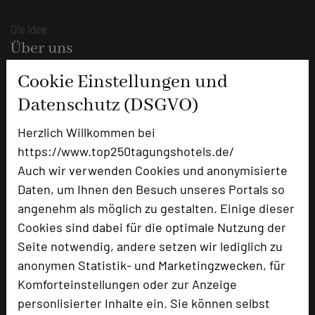
Die Idee
Über uns
Mission
Cookie Einstellungen und
Kategorie
Datenschutz (DSGVO)
Team
Herzlich Willkommen bei
Herausgeber & Autoren
https://www.top250tagungshotels.de/
Partner
Auch wir verwenden Cookies und anonymisierte
Daten, um Ihnen den Besuch unseres Portals so
Alle Informationen
angenehm als möglich zu gestalten. Einige dieser
Für Tagungsentscheider
Cookies sind dabei für die optimale Nutzung der
Seite notwendig, andere setzen wir lediglich zu
Hotel empfehlen
anonymen Statistik- und Marketingzwecken, für
Bestes Tagungshotel 2026
Komforteinstellungen oder zur Anzeige
Top Tagungshotelier
personlisierter Inhalte ein. Sie können selbst
Branchentreff