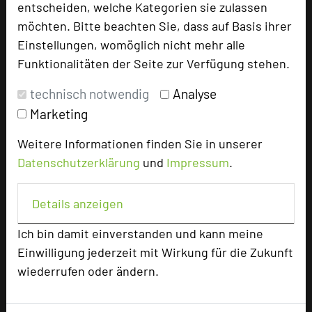
entscheiden, welche Kategorien sie zulassen
TOP 250 Hall of Fame
möchten. Bitte beachten Sie, dass auf Basis ihrer
Bilder der Preisverleihung
Einstellungen, womöglich nicht mehr alle
Funktionalitäten der Seite zur Verfügung stehen.
Alle Informationen
technisch notwendig
Analyse
Beliebte Suchlisten
Marketing
Profisuche
Weitere Informationen finden Sie in unserer
Seminar
Datenschutzerklärung
und
Impressum
.
Konferenz
Klausur
Details anzeigen
Event
Kreativformate
Ich bin damit einverstanden und kann meine
Einwilligung jederzeit mit Wirkung für die Zukunft
wiederrufen oder ändern.
Ansprechpartner
Kontakt