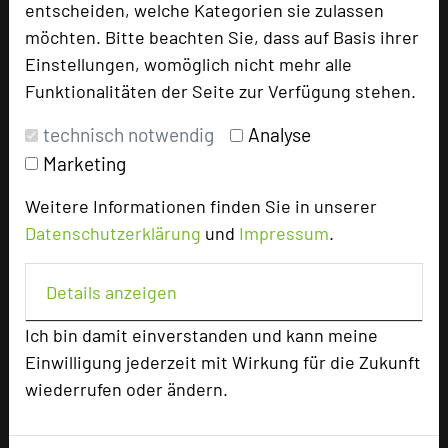
entscheiden, welche Kategorien sie zulassen
TOP 250 Hall of Fame
möchten. Bitte beachten Sie, dass auf Basis ihrer
Bilder der Preisverleihung
Einstellungen, womöglich nicht mehr alle
Funktionalitäten der Seite zur Verfügung stehen.
Alle Informationen
technisch notwendig
Analyse
Beliebte Suchlisten
Marketing
Profisuche
Weitere Informationen finden Sie in unserer
Seminar
Datenschutzerklärung
und
Impressum
.
Konferenz
Klausur
Details anzeigen
Event
Kreativformate
Ich bin damit einverstanden und kann meine
Einwilligung jederzeit mit Wirkung für die Zukunft
wiederrufen oder ändern.
Ansprechpartner
Kontakt