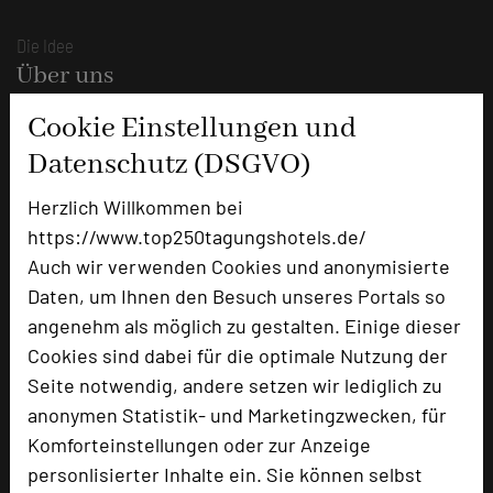
Die Idee
Über uns
Mission
Cookie Einstellungen und
Kategorie
Datenschutz (DSGVO)
Team
Herzlich Willkommen bei
Herausgeber & Autoren
https://www.top250tagungshotels.de/
Partner
Auch wir verwenden Cookies und anonymisierte
Daten, um Ihnen den Besuch unseres Portals so
Alle Informationen
angenehm als möglich zu gestalten. Einige dieser
Für Tagungsentscheider
Cookies sind dabei für die optimale Nutzung der
Seite notwendig, andere setzen wir lediglich zu
Hotel empfehlen
anonymen Statistik- und Marketingzwecken, für
Bestes Tagungshotel 2026
Komforteinstellungen oder zur Anzeige
Top Tagungshotelier
personlisierter Inhalte ein. Sie können selbst
Branchentreff