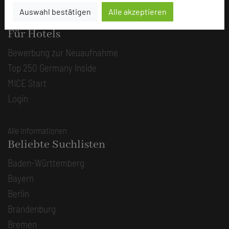
Auswahl bestätigen
Alle akzeptieren
Alle Informationen
Für Hotels
Bewerbung zur Neuaufnahme
Top 250 Germany Inside
MICE Start
Login
Alle Informationen
Beliebte Suchlisten
Baden-Württemberg
Bayern
Berlin
Brandenburg
Bremen