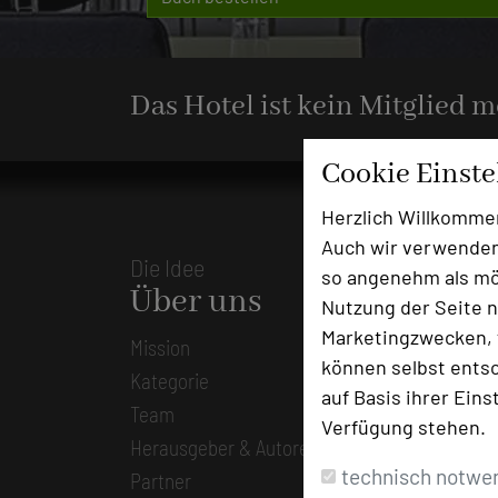
Das Hotel ist kein Mitglied 
Cookie Einst
Herzlich Willkomme
Auch wir verwenden
Die Idee
so angenehm als mög
Über uns
Nutzung der Seite n
Marketingzwecken, f
Mission
können selbst entsc
Kategorie
auf Basis ihrer Eins
Team
Verfügung stehen.
Herausgeber & Autoren
technisch notwe
Partner