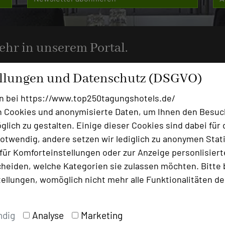
mehr in unserem Portal.
ellungen und Datenschutz (DSGVO)
n bei https://www.top250tagungshotels.de/
 Cookies und anonymisierte Daten, um Ihnen den Besuc
Ansprechpartner
lich zu gestalten. Einige dieser Cookies sind dabei für 
Kontakt
otwendig, andere setzen wir lediglich zu anonymen Stati
ür Komforteinstellungen oder zur Anzeige personlisierter
heiden, welche Kategorien sie zulassen möchten. Bitte 
Alle Informationen
tellungen, womöglich nicht mehr alle Funktionalitäten de
Für Hotels
Bewerbung zur Neuaufnahm
ndig
Analyse
Marketing
Top 250 Germany Inside