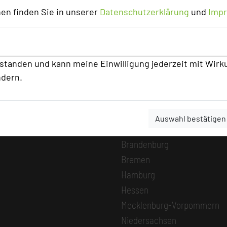
en finden Sie in unserer
Datenschutzerklärung
und
Imp
MICE Start
Login
Alle Informationen
rstanden und kann meine Einwilligung jederzeit mit Wirk
Beliebte Suchli
ndern.
Baden-Württemberg
Bayern
Auswahl bestätigen
Berlin
Brandenburg
Bremen
Hamburg
Hessen
Mecklenburg-Vorpommern
Niedersachsen