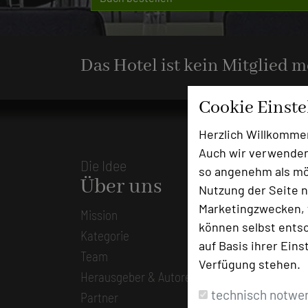
Das Hotel ist kein Mitglied 
Cookie Einst
Herzlich Willkomme
Auch wir verwenden
Die Idee
so angenehm als mög
Über uns
Nutzung der Seite n
Marketingzwecken, f
Mission
können selbst entsc
Kategorie
auf Basis ihrer Eins
Team
Verfügung stehen.
Herausgeber & Autoren
technisch notwe
Partner