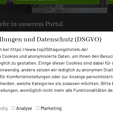
mehr in unserem Portal.
ellungen und Datenschutz (DSGVO)
n bei https://www.top250tagungshotels.de/
 Cookies und anonymisierte Daten, um Ihnen den Besuc
Ansprechpartner
lich zu gestalten. Einige dieser Cookies sind dabei für 
Kontakt
otwendig, andere setzen wir lediglich zu anonymen Stati
ür Komforteinstellungen oder zur Anzeige personlisierter
heiden, welche Kategorien sie zulassen möchten. Bitte 
Alle Informationen
tellungen, womöglich nicht mehr alle Funktionalitäten de
Für Hotels
Bewerbung zur Neuaufnahm
ndig
Analyse
Marketing
Top 250 Germany Inside