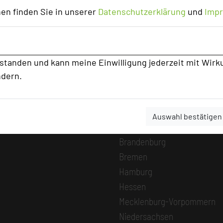
en finden Sie in unserer
Datenschutzerklärung
und
Imp
MICE Start
Login
Alle Informationen
rstanden und kann meine Einwilligung jederzeit mit Wirk
Beliebte Suchli
ndern.
Baden-Württemberg
Bayern
Auswahl bestätigen
Berlin
Brandenburg
Bremen
Hamburg
Hessen
Mecklenburg-Vorpommern
Niedersachsen