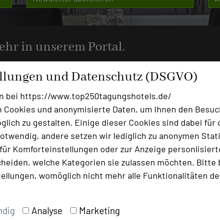
mehr in unserem Portal.
ellungen und Datenschutz (DSGVO)
n bei https://www.top250tagungshotels.de/
 Cookies und anonymisierte Daten, um Ihnen den Besuc
Ansprechpartner
lich zu gestalten. Einige dieser Cookies sind dabei für 
Kontakt
otwendig, andere setzen wir lediglich zu anonymen Stati
ür Komforteinstellungen oder zur Anzeige personlisierter
heiden, welche Kategorien sie zulassen möchten. Bitte 
Alle Informationen
tellungen, womöglich nicht mehr alle Funktionalitäten de
Für Hotels
Bewerbung zur Neuaufnahm
ndig
Analyse
Marketing
Top 250 Germany Inside