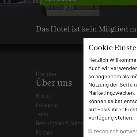
Das Hotel ist kein Mitglied 
Cookie Einst
Herzlich Willkomme
Auch wir verwenden
Die Idee
so angenehm als mög
Über uns
Nutzung der Seite n
Marketingzwecken, f
Mission
können selbst entsc
Kategorie
auf Basis ihrer Eins
Team
Verfügung stehen.
Herausgeber & Autoren
technisch notwe
Partner