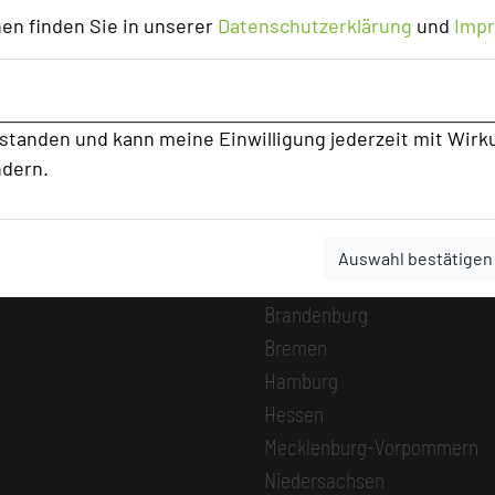
en finden Sie in unserer
Datenschutzerklärung
und
Imp
MICE Start
Login
Alle Informationen
rstanden und kann meine Einwilligung jederzeit mit Wirk
Beliebte Suchli
ndern.
Baden-Württemberg
Bayern
Auswahl bestätigen
Berlin
Brandenburg
Bremen
Hamburg
Hessen
Mecklenburg-Vorpommern
Niedersachsen