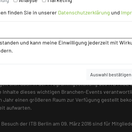
ne ideale Plattform zur Weiterbildung, zum Erfahrungs
ationsteam im Vorfeld die wesentlichen Branchenthemen,
en finden Sie in unserer
Datenschutzerklärung
und
Imp
otto sowie ein darauf abgestimmtes werthaltiges Progr
r Besuch der ITB Berlin am 09. März 2016 sind für Mit
rstanden und kann meine Einwilligung jederzeit mit Wirk
ndern.
tsstelle von VERANSTALTUNGSPLANER.DE, ist seit 2010 f
e Denkmuster aufzubrechen und den Veranstaltungsplaner
Auswahl bestätigen
anstaltungsplanung mit auf den Weg zu geben, ist uns ni
elt sich auch in der Programmgestaltung des ITB MICE D
 die Inhalte dieses wichtigen Branchen-Events verantwort
n Jahr einen größeren Raum zur Verfügung gestellt beko
eit aufwarten.
r Besuch der ITB Berlin am 09. März 2016 sind für Mit