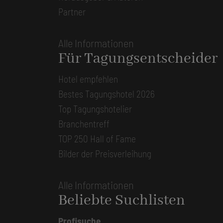
Partner
Alle Informationen
Für Tagungsentscheider
Hotel empfehlen
Bestes Tagungshotel 2026
Top Tagungshotelier
Branchentreff
TOP 250 Hall of Fame
Bilder der Preisverleihung
Alle Informationen
Beliebte Suchlisten
Profisuche