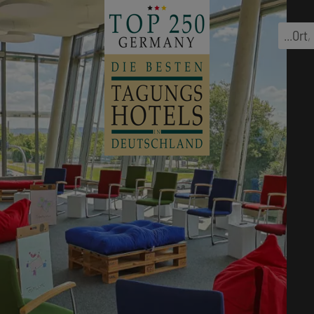
...
Ort
,