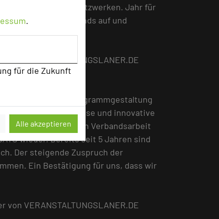
austausch und zum Netzwerken. Jahr für
 greift relevante Trends auf und
ressum
.
amm.
glieder von VERANSTALTUNGSLANER.DE
ung für die Zukunft
ür die inhaltliche Programmgestaltung
n neue wertvolle Impulse und innovative
Alle akzeptieren
cht nur in der täglichen Verbandsarbeit
AYS wieder. Bereits seit 5 Jahren sind
lich. Der steigende Zuspruch der
mmen. Ein Bestätigung für uns, dass wir
glieder von VERANSTALTUNGSLANER.DE