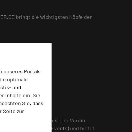
R.DE bringt die wichtigsten Köpfe der
h unseres Portals
die optimale
stik- und
 Inhalte ein. Sie
beachten Sie, dass
r Seite zur
mm des ITB MICE DAY bei. Der Verein
entives, Conventions, Events) und bietet