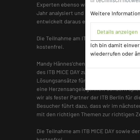
Experten ebenso wie Nachwuchskräften ei
Jahr analysiert und bewertet das Organis
Weitere Information
entwickelt daraus ein impulsgebendes M
Details anzeigen
Die Teilnahme am ITB MICE DAY sowie de
Ich bin damit einve
kostenfrei.
wiederrufen oder ä
Mandy Hännes’chen, Leiterin der Geschäf
des ITB MICE DAY zuständig. „Alltäglich
Lösungsansätze für eine erfolgreiche Ver
eine Herzensangelegenheit sondern spieg
wir als fester Partner der ITB Berlin für
Besucher führt dazu, dass wir im nächste
mit den richtigen Themen zur richtigen Z
Die Teilnahme am ITB MICE DAY sowie de
kostenfrei.