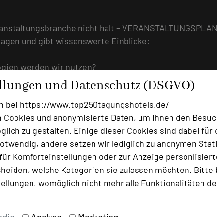
ranstaltungsbranche nicht halt – VERANSTALTUNGSPLANE
ragen und gibt wissenswerte Einblicke:
ogien werden wir nutzen?
 Menschen?
ellungen und Datenschutz (DSGVO)
er Zukunft aus?
n bei https://www.top250tagungshotels.de/
gration verträgt ein Event?
 Cookies und anonymisierte Daten, um Ihnen den Besuc
rider Veranstaltungen
lich zu gestalten. Einige dieser Cookies sind dabei für 
: Emotionen auf Knopfdruck – geht das überhaupt?
otwendig, andere setzen wir lediglich zu anonymen Stati
rch Influencer Relations
ür Komforteinstellungen oder zur Anzeige personlisierter
chnologie sinnvoll genutzt werden?
heiden, welche Kategorien sie zulassen möchten. Bitte 
tellungen, womöglich nicht mehr alle Funktionalitäten de
artner der ITB Berlin und trägt inhaltlich zum Progra
 zur Weiterentwicklung der MICE-Branche (Meetings, Inc
ndig
Analyse
Marketing