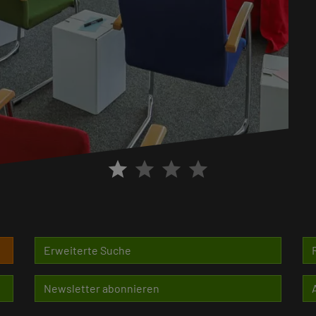
star
star
star
star
Erweiterte Suche
Newsletter abonnieren