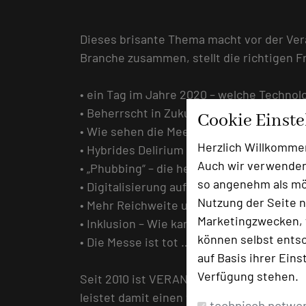
Dieses brisante Thema macht vor der Ve
Branche zusammen, stellt die richtigen F
• ein Tag im Jahre 2020 – welche Technol
• Beherrscht in Zukunft die Technik den
Cookie Einst
• Wie sehen die Meetings und Events in d
Herzlich Willkomme
• Hybrides Delirium – Wie viel online Inte
Auch wir verwenden
• „Phubbing“ – die heimlichen Risiken hyb
so angenehm als mög
• Digitalisierung auf allen Sinnesebenen
Nutzung der Seite n
• Mehr Reichweite und Glaubwürdigkeit du
Marketingzwecken, f
• Inklusion – Wie kann der Einsatz von Te
können selbst entsc
• Die Messe ist tot … es lebe die Messe?
auf Basis ihrer Eins
Verfügung stehen.
Seit 2010 ist VERANSTALTUNGSPLANER.DE P
leistet damit einen wesentlichen Beitrag
technisch notwe