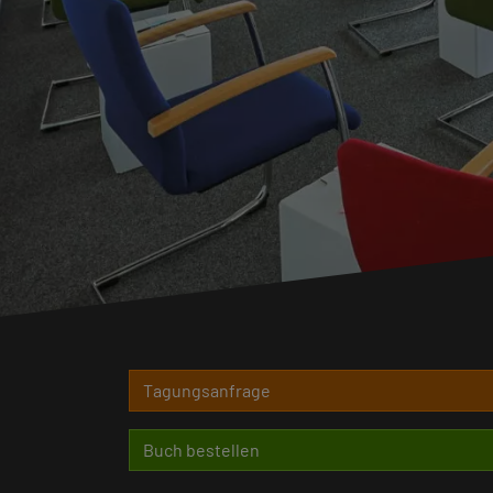
Deutschland.
r
Tagungsanfrage
Buch bestellen