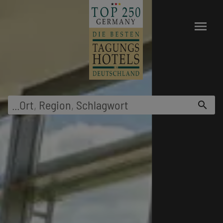
menu
...
Ort
,
Region
,
Schlagwort
search