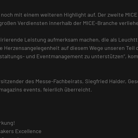
t noch mit einem weiteren Highlight auf. Der zweite MI
 großen Verdiensten innerhalb der MICE-Branche verlieh
pirierende Leistung aufmerksam machen, die als Leuchtt
re Herzensangelegenheit auf diesem Wege unseren Teil d
staltungs- und Eventmanagement zu unterstützen“, komm
rsitzender des Messe-Fachbeirats, Siegfried Haider, Ge
agazins events, feierlich überreicht.
rkung!
akers Excellence