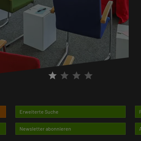
star
star
star
star
Erweiterte Suche
Newsletter abonnieren