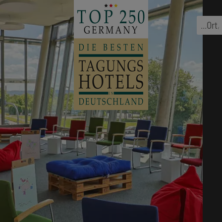
...
Ort
,