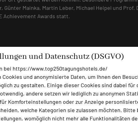
Günter Mainka, Martin Leber, Michael Heipel und Prof. D
CE Achievement Awards statt.
 die hauptsächlichen Erfolgsfaktoren bei Events und Meet
ellungen und Datenschutz (DSGVO)
ivität könne für nachhaltige Überraschungen sorgen u
nd Vertrieb bei einem Automobilkonzern und auch als Tr
n bei https://www.top250tagungshotels.de/
nt, inszeniert und umgesetzt sowie ihnen beigewohnt. Se
 Cookies und anonymisierte Daten, um Ihnen den Besuc
zu Be-wirkung“.
lich zu gestalten. Einige dieser Cookies sind dabei für 
otwendig, andere setzen wir lediglich zu anonymen Stati
r Mainka. Der erfolgreiche Unternehmer und gefragte Eve
ür Komforteinstellungen oder zur Anzeige personlisierter
 mit begehrten Branchen-Awards ausgezeichnet. Auf dem
heiden, welche Kategorien sie zulassen möchten. Bitte 
rten, wie sie Mut zur Inszenierung bekommen und wie Ta
tellungen, womöglich nicht mehr alle Funktionalitäten de