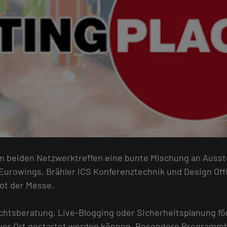
 beiden Netzwerktreffen eine bunte Mischung an Ausste
Eurowings, Brähler ICS Konferenztechnik und Design O
ot der Messe.
chtsberatung, Live-Blogging oder Sicherheitsplanung fö
t vor Ort gestartet werden können. Besondere Programmh