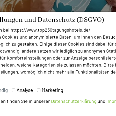
ellungen und Datenschutz (DSGVO)
n bei https://www.top250tagungshotels.de/
 Cookies und anonymisierte Daten, um Ihnen den Besuc
aner im Alltag und Eventstress die Ideen aus, es ist ni
lich zu gestalten. Einige dieser Cookies sind dabei für 
bieren. Es ist aber auch gar nicht so leicht eventverwö
otwendig, andere setzen wir lediglich zu anonymen Stati
svolle Chefs, zufriedenzustellen. Unter Zeit- und Budge
ür Komforteinstellungen oder zur Anzeige personlisierter
epte gegriffen.
heiden, welche Kategorien sie zulassen möchten. Bitte 
tellungen, womöglich nicht mehr alle Funktionalitäten de
uture“ stellen wir Ihnen 10 Senkrechtstarter vor. Alles J
 Ideen und innovativen Produkten revolutionieren. Es s
ndig
Analyse
Marketing
en finden Sie in unserer
Datenschutzerklärung
und
Imp