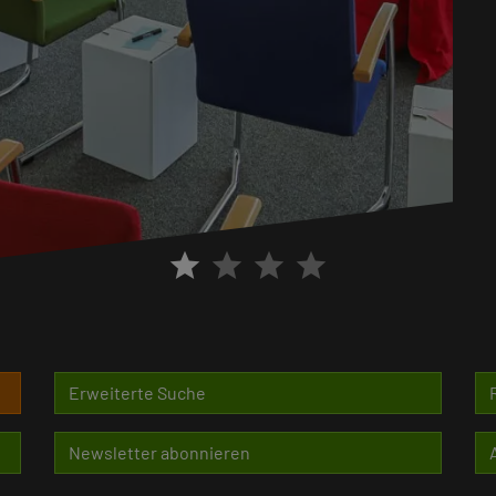
star
star
star
star
Erweiterte Suche
Newsletter abonnieren