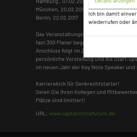
Details anzeigen
Hamburg , 07.02.2017
München, 20.02.2017
Ich bin damit einve
Berlin, 22.02.2017
wiederrufen oder ä
Das Veranstaltungskonzept orientiert sich
fast 300 Planer begeistern konnte. Zu je
Anschluss folgt im Zuge eines „Speed-Gee
persönliche Vorstellung und die Start-u
im neuen Jahr der Key Note Speaker und
Karrierekick für Senkrechtstarter!
Seien Sie Ihren Kollegen und Mitbewerber
Plätze sind limitiert!
URL:
www.captainmicefuture.de