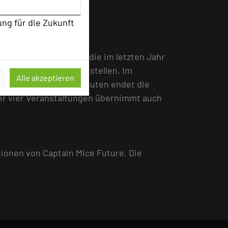
ung für die Zukunft
 Captain MICE Future, die im letzten Jahr
nuten-Slam einzeln vorstellen. Im
Alle akzeptieren
 Gästen. Nach fünf Minuten endet die
er vier Veranstaltungen übernimmt auch
tionen von Captain Mice Future. Die