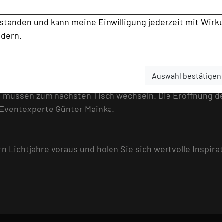
rstanden und kann meine Einwilligung jederzeit mit Wirk
ndern.
 wieder an der bereits erfolgreichen ersten Auflage von
der Veranstaltung werden sich die Gründer in einem 2-Mi
Auswahl bestätigen
kings“ eine Präsentation an einem Gruppentisch mit 6-8
ps müssen zum nächsten Tisch wechseln. Die Eröffnung d
 Eventexperte Günter Mainka.
n Lichtjahre voraus und holen Sie sich wertvolle Inspira