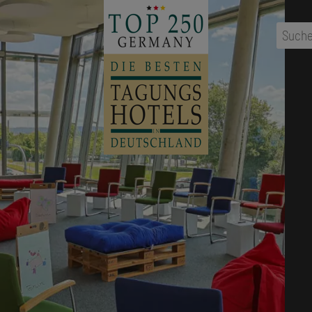
...
Ort
,