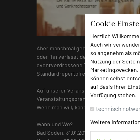
Cookie Einst
Herzlich Willkomme
Auch wir verwenden
Aber manchmal gehen dem Veranstaltungspl
so angenehm als mög
oder ihn verlässt der Mut Neues auszupro
Nutzung der Seite n
eventverdrossene Teilnehmer und anspruch
Marketingzwecken, f
Standardrepertoire oder Schubladenkonz
können selbst entsc
auf Basis ihrer Eins
Auf unserer Veranstaltung „Captain Mice F
Verfügung stehen.
Veranstaltungsbranche mit ihren frischen
Wenn man will, kann man alles erreichen!
technisch notwe
Weitere Information
Wann und Wo?
Bad Soden, 31.01.2017