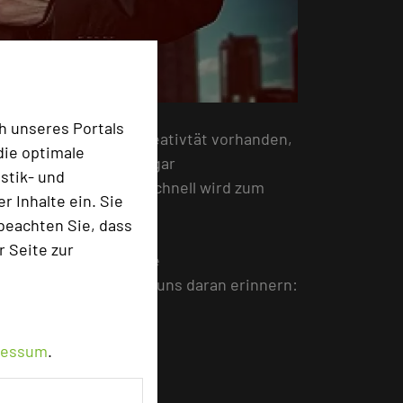
h unseres Portals
cht genug Zeit für Kreativtät vorhanden,
die optimale
hnte, eventmüde oder gar
stik- und
tdruck wird viel zu schnell wird zum
 Inhalte ein. Sie
beachten Sie, dass
r Seite zur
unge Start-ups, die die
ind Entrepreneure die uns daran erinnern:
ressum
.