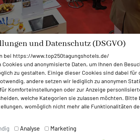
ellungen und Datenschutz (DSGVO)
n bei https://www.top250tagungshotels.de/
erden immer größer: Veranstaltungen sollen so individu
 Cookies und anonymisierte Daten, um Ihnen den Besuc
um Erlebnis werden. Dabei darf der persönliche Kontakt 
lich zu gestalten. Einige dieser Cookies sind dabei für 
nd Veranstaltungsbranche ist people’s business. Der mbt
otwendig, andere setzen wir lediglich zu anonymen Stati
t.
ür Komforteinstellungen oder zur Anzeige personlisierter
heiden, welche Kategorien sie zulassen möchten. Bitte 
rk sein“ sagt zum Beispiel Keynote-Speaker Arndt Schm
tellungen, womöglich nicht mehr alle Funktionalitäten de
üssen nicht unbedingt „größer“, „schneller“ oder „weiter
ie gewünschte Wirkung erzielen, weil die aktuelle Chemi
trag „Weg von Ver-Anstaltung hin zu Be-Wirkung“ gibt e
ndig
Analyse
Marketing
erden können. Ein Trend, der individuelle und besondere