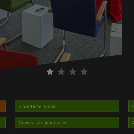
star
star
star
star
Erweiterte Suche
Newsletter abonnieren