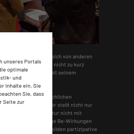
ell wie möglich sein, sich von anderen
h unseres Portals
von Mensch zu Mensch nicht zu kurz
die optimale
 Meetingplace bietet mit seinem
stik- und
 Inhalte ein. Sie
beachten Sie, dass
idtmayer. Die hauptsächlichen
r Seite zur
“ lauten. Schmidtmayer stellt nicht nur
e und Unternehmenskultur nicht mit
r Tipps, wie nachhaltige Be-Wirkungen
 Events ermöglicht, bilden partizipative