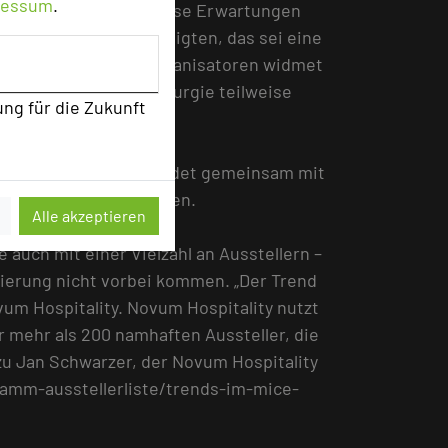
ressum
.
s – und hegen eben diese Erwartungen
Partizipation beschäftigten, das sei eine
 der Veranstaltungsorganisatoren widmet
 Umsetzung und Dramaturgie teilweise
ung für die Zukunft
World-Café-Format erkundet gemeinsam mit
inspirieren und anregen.
Alle akzeptieren
auch mit einer Vielzahl an Ausstellern –
isierung nicht vorbei kommen. „Der Trend
vum Hospitality. Novum Hospitality nutzt
r mehr als 200 namhaften Aussteller, die
zu Jan Schwarzer, der Novum Hospitality
ramm-ausstellerliste/trends-im-mice-