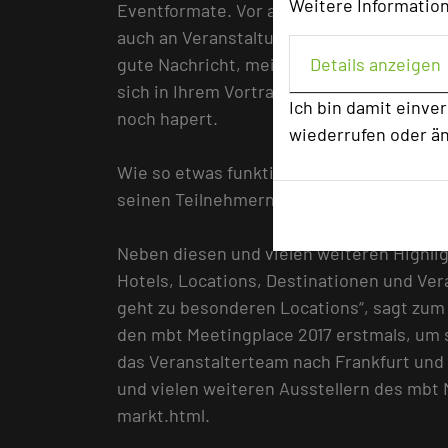
Weitere Information
Eventformate. Vor allem die Generation 
auch an Veranstaltungen. Dass sich viele 
gute Nachricht, meint Doreen Biskup. Di
Details anzeigen
sich in Ihrem Vortrag diesem Thema – un
Ich bin damit einve
noch hapert.
wiederrufen oder ä
Wie so etwas funktionieren kann, zeigt D
seinen Teilnehmern vier Fragen und schaf
Neben diesen und vielen weiteren Highlig
Hotels, Locations, Destinationen und Ver
geht zu besonderen Locations“, sagt zum 
den mbt Meetingplace 2017 erstmals, um s
das Veranstalterteam nach Frankfurt und
und vielen weiteren Ausstellern des mbt
markt.html.