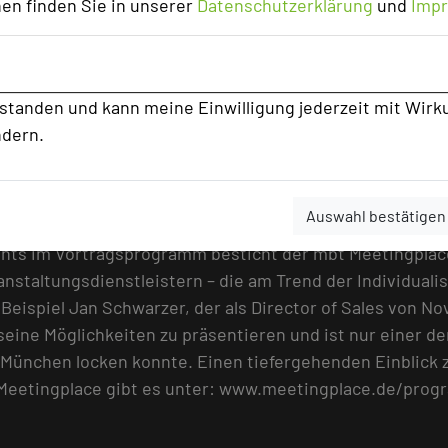
en finden Sie in unserer
Datenschutzerklärung
und
Imp
Y zeichnet sich durch den Wunsch nach Mitgestaltung au
Veranstaltungsplaner immer stärker mit Interaktion und 
e stellvertrendende Vorstandsvorsitzende des Verbands
d zeigt an konkreten Praxisbeispielen auf, warum es an
rstanden und kann meine Einwilligung jederzeit mit Wirk
ndern.
r. Charles Savage direkt vor Ort. Der Kopf hinter dem 
ft so die Basis für Meetings, die gemeinsam entstehen, 
Auswahl bestätigen
hts im Vortragsprogramm besticht der mbt Meetingplace 
anstaltungsdienstleistern – die am Trend der Individual
Beispiel Jan Schwarzer, der als Director of Sales von No
eine Möglichkeiten zu präsentieren und ist nur einer de
 München locken konnte. Einen tiefergehenden Einblick 
 Meetingplace gibt es unter: www.meetingplace.de/prog