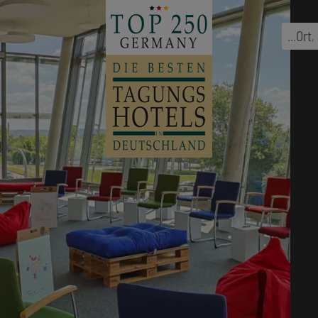
...
Ort
,