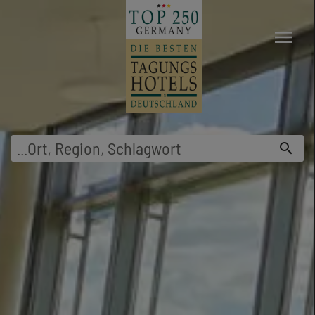
menu
...
Ort
,
Region
,
Schlagwort
search